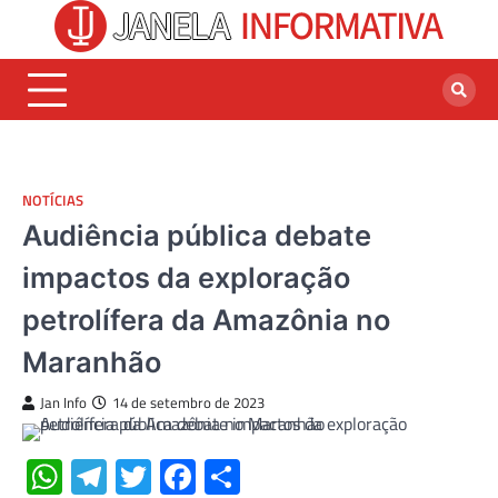
Skip
to
content
NOTÍCIAS
Audiência pública debate
impactos da exploração
petrolífera da Amazônia no
Maranhão
Jan Info
14 de setembro de 2023
WhatsApp
Telegram
Twitter
Facebook
Share