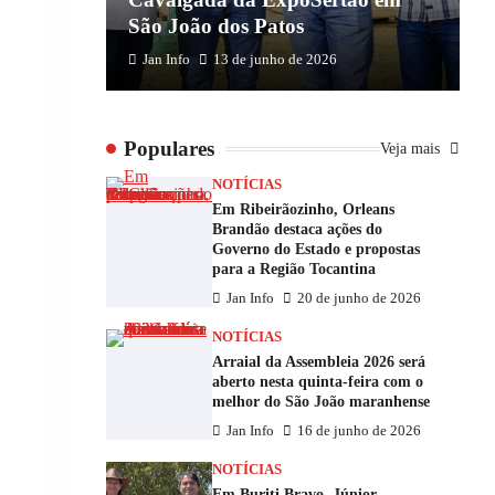
São João dos Patos
M
Jan Info
13 de junho de 2026
Populares
Veja mais
NOTÍCIAS
Em Ribeirãozinho, Orleans
Brandão destaca ações do
Governo do Estado e propostas
para a Região Tocantina
Jan Info
20 de junho de 2026
NOTÍCIAS
Arraial da Assembleia 2026 será
aberto nesta quinta-feira com o
melhor do São João maranhense
Jan Info
16 de junho de 2026
NOTÍCIAS
Em Buriti Bravo, Júnior