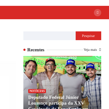
Pesquisar
Recentes
Veja mais
NOTÍCIAS
ião de
Deputado Federal Júnior
 coagindo
Lourenço participa da XXV
B
overno do
Cavalgada da ExpoSertão em
n