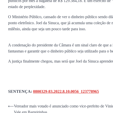
públicos por mês a bagatela de R$ 129.384,18. É um exército de “
estado de perplexidade.
O Ministério Público, cansado de ver o dinheiro público sendo di
ponto eletrônico. Joel da Sinuca, que já acumula uma coleção de m
milênio, ainda que seja um pouco tarde para isso.
A condenação do presidente da Câmara é um sinal claro de que a i
fantasmas e garantir que o dinheiro público seja utilizado para o 
A justiça finalmente chegou, mas será que Joel da Sinuca aprendeu
SENTENÇA:
0800329-83.2022.8.10.0056_123778965
Navegação
⟵
Vereador mais votado é anunciado como vice-prefeito de Vini
Vale em Barreirinhas