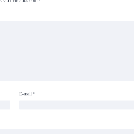
os são marcados com
*
E-mail
*