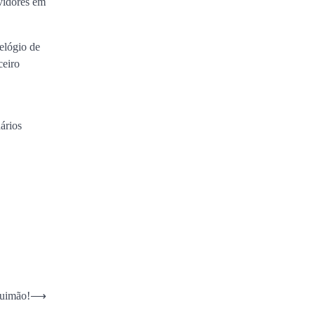
rvidores em
elógio de
ceiro
ários
quimão!
⟶