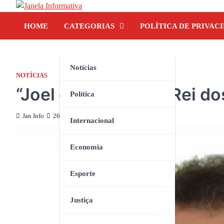
Skip
to
HOME
CATEGORIAS
POLÍTICA DE PRIVAC
content
Notícias
NOTÍCIAS
“Joel da Sinuca”: O Rei 
Política
Jan Info
26 de julho de 2024
Internacional
Economia
Esporte
Justiça