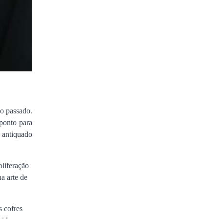
 o passado.
 ponto para
 antiquado
oliferação
a arte de
s cofres