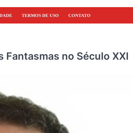
IDADE
TERMOS DE USO
CONTATO
dos Fantasmas no Século XXI
DENÚNCIA
Pseudo-blogueiro da reg
Presidente Dutra estaria
empresário ligado ao G