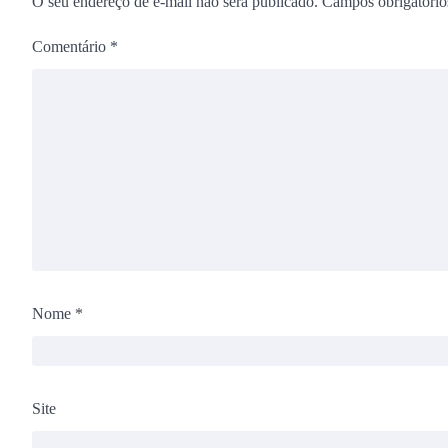
O seu endereço de e-mail não será publicado.
Campos obrigatóri
Comentário
*
Nome
*
Site