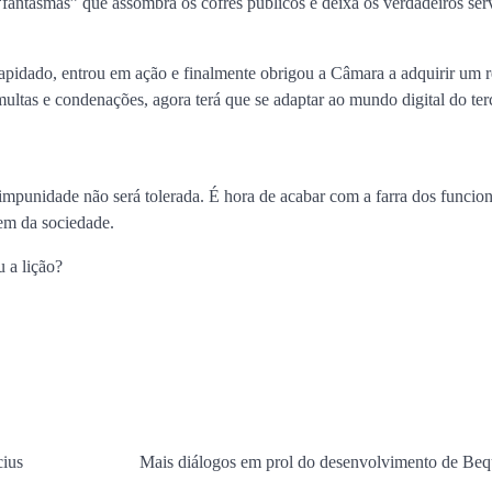
fantasmas” que assombra os cofres públicos e deixa os verdadeiros se
lapidado, entrou em ação e finalmente obrigou a Câmara a adquirir um r
ultas e condenações, agora terá que se adaptar ao mundo digital do ter
mpunidade não será tolerada. É hora de acabar com a farra dos funcion
bem da sociedade.
 a lição?
cius
Mais diálogos em prol do desenvolvimento de Be