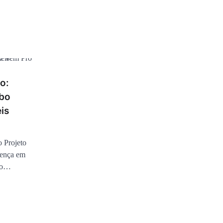
o:
mbo
is
o Projeto
sença em
ndo…