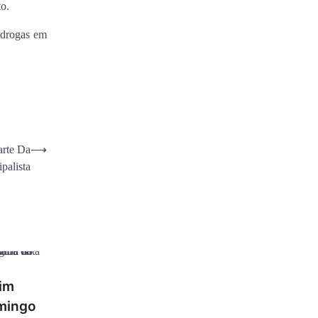
to.
 drogas em
arte Da
⟶
palista
rim
omingo