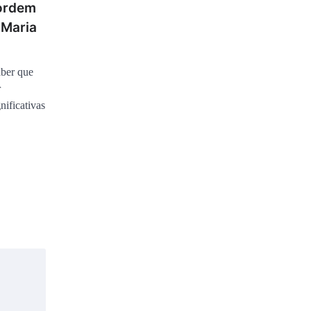
 ordem
 Maria
aber que
r
nificativas