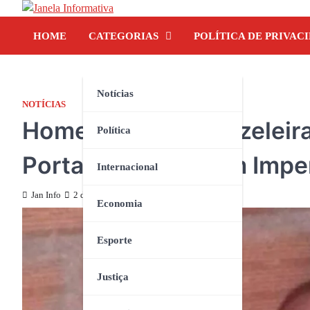
Skip
to
HOME
CATEGORIAS
POLÍTICA DE PRIVAC
content
Notícias
NOTÍCIAS
Homem Com Tornozeleira 
Política
Porta De Um Bar Em Imper
Internacional
Jan Info
2 de setembro de 2023
Economia
Esporte
Justiça