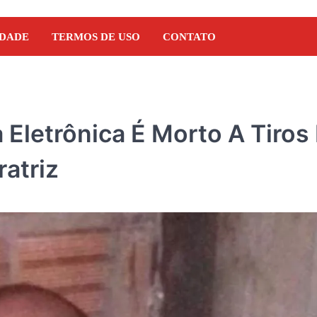
IDADE
TERMOS DE USO
CONTATO
Eletrônica É Morto A Tiros
atriz
NOTÍCIAS
Orleans Brandão recebe 
Marcos Castro em grand