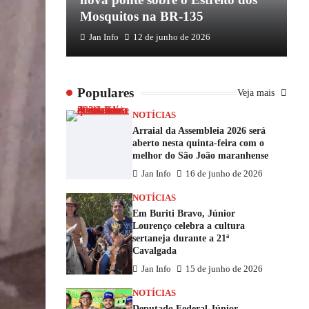
Mosquitos na BR-135
E
Jan Info
12 de junho de 2026
Populares
Veja mais
NOTÍCIAS
Arraial da Assembleia 2026 será
aberto nesta quinta-feira com o
melhor do São João maranhense
Jan Info
16 de junho de 2026
NOTÍCIAS
Em Buriti Bravo, Júnior
Lourenço celebra a cultura
sertaneja durante a 21ª
Cavalgada
Jan Info
15 de junho de 2026
NOTÍCIAS
Deputado Federal Júnior