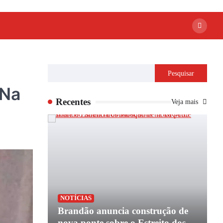
Pesquisar
 Na
Recentes
Veja mais
P
NOTÍCIAS
apoio de
Brandão anuncia construção de
P
e
nova ponte sobre o Estreito dos
e