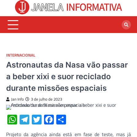
Skip
to
content
INTERNACIONAL
Astronautas da Nasa vão passar
a beber xixi e suor reciclado
durante missões espaciais
Jan Info
3 de julho de 2023
WhatsApp
Telegram
Twitter
Facebook
Share
Projeto da agência ainda está em fase de teste, mas já