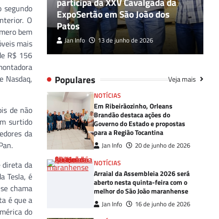
participa da XXV Cavalgada da
B
o segundo
ado ao
ExpoSertão em São João dos
n
nterior. O
Patos
M
número bem
Jan Info
13 de junho de 2026
óveis mais
 de R$ 156
 montadora
Populares
e Nasdaq,
Veja mais
NOTÍCIAS
Em Ribeirãozinho, Orleans
ois de não
Brandão destaca ações do
em surtido
Governo do Estado e propostas
para a Região Tocantina
cedores da
Pan.
Jan Info
20 de junho de 2026
NOTÍCIAS
 direta da
Arraial da Assembleia 2026 será
a Tesla, é
aberto nesta quinta-feira com o
o se chama
melhor do São João maranhense
ta é que a
Jan Info
16 de junho de 2026
América do