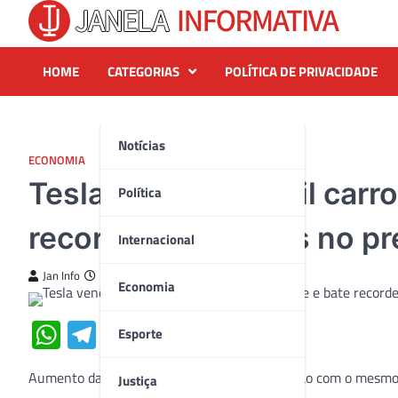
Skip
to
content
HOME
CATEGORIAS
POLÍTICA DE PRIVACIDADE
Notícias
ECONOMIA
Tesla vende 466 mil carr
Política
recorde com cortes no p
Internacional
Jan Info
3 de julho de 2023
Economia
WhatsApp
Telegram
Twitter
Facebook
Share
Esporte
Aumento das vendas foi de 83% na comparação com o mesmo 
Justiça