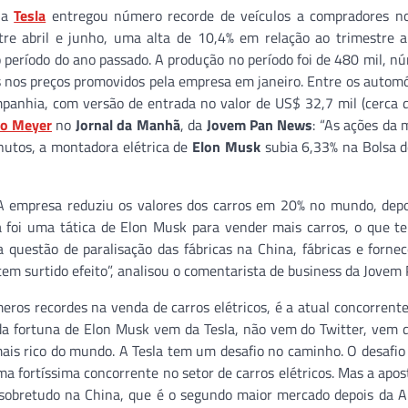
Presidente Dutra estaria
, a
Tesla
entregou número recorde de veículos a compradores n
coagindo empresário lig
re abril e junho, uma alta de 10,4% em relação ao trimestre a
Governo do Estado
eríodo do ano passado. A produção no período foi de 480 mil, 
Jan Info
11 de junho de 2026
es nos preços promovidos pela empresa em janeiro. Entre os autom
ompanhia, com versão de entrada no valor de US$ 32,7 mil (cerca
o Meyer
no
Jornal da Manhã
, da
Jovem Pan News
: “As ações da
utos, a montadora elétrica de
Elon Musk
subia 6,33% na Bolsa d
 A empresa reduziu os valores dos carros em 20% no mundo, dep
a foi uma tática de Elon Musk para vender mais carros, o que t
 questão de paralisação das fábricas na China, fábricas e forne
 tem surtido efeito”, analisou o comentarista de business da Jovem 
ros recordes na venda de carros elétricos, é a atual concorrente
da fortuna de Elon Musk vem da Tesla, não vem do Twitter, vem d
ais rico do mundo. A Tesla tem um desafio no caminho. O desafi
ma fortíssima concorrente no setor de carros elétricos. Mas a apos
 sobretudo na China, que é o segundo maior mercado depois da 