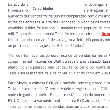
De acordo com dados divulgados neste último domingo, 2
Celebridades
trimestre deste ano. Foram 466 mil veículos entregues ent
aumento das vendas foi de 83% na comparação com o mesmo p
acima das entregas. A alta das vendas foi puxada pelos cort
vendidos, o líder foi o Model 3, modelo mais ‘popular’ da c
mil). O bom desempenho da Tesla foi tema da coluna de
Brun
têm disparado na manhã desta segunda-feira. Há poucos min
no pré-mercado de ações dos Estados Unidos”.
“Por que tem acontecido esse recorde de vendas da Tesla?
cumprir as estimativas de Wall Street no ano passado. Ess
efeito. No ano passado não vendeu tanto carro por conta da
Tesla. Mas essa tática dele de baixar o valor do carro em 20%
Para Meyer, a chinesa
BYD
, que também tem registrado núme
Tesla nesse mercado: “Quero até deixar registrado que 70% 
onde ele ganha dinheiro. E a gente está falando do homem m
BYD. O brasileiro vai ouvir muito falar da BYD ainda, que é u
Tesla vai bater recorde de vendas mais uma vez neste ano,