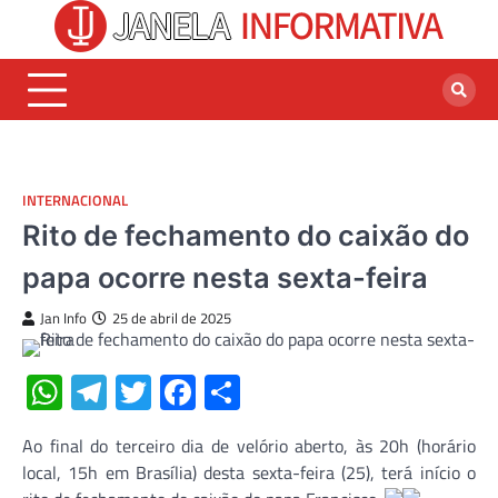
Skip
to
content
INTERNACIONAL
Rito de fechamento do caixão do
papa ocorre nesta sexta-feira
Jan Info
25 de abril de 2025
WhatsApp
Telegram
Twitter
Facebook
Share
Ao final do terceiro dia de velório aberto, às 20h (horário
local, 15h em Brasília) desta sexta-feira (25), terá início o