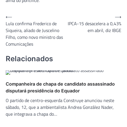
alma do pontífice.
Navegação
⟵
⟶
Lula confirma Frederico de
IPCA-15 desacelera a 0,43%
de
Siqueira, aliado de Juscelino
em abril, diz IBGE
Post
Filho, como novo ministro das
Comunicações
Relacionados
Companheira de chapa de candidato assassinado
disputará presidência do Equador
O partido de centro-esquerda Construye anunciou neste
sábado, 12, que a ambientalista Andrea González Nader,
que integrava a chapa do…