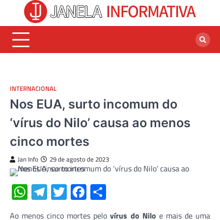
Skip
to
content
INTERNACIONAL
Nos EUA, surto incomum do
‘vírus do Nilo’ causa ao menos
cinco mortes
Jan Info
29 de agosto de 2023
WhatsApp
Telegram
Twitter
Facebook
Share
Ao menos cinco mortes pelo
vírus do Nilo
e mais de uma