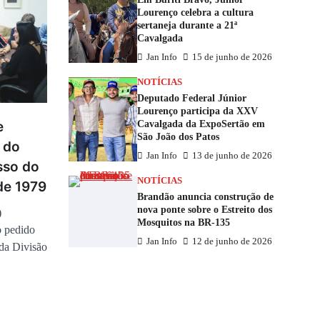
Lourenço celebra a cultura
sertaneja durante a 21ª
Cavalgada
Jan Info
15 de junho de 2026
NOTÍCIAS
Deputado Federal Júnior
Lourenço participa da XXV
Cavalgada da ExpoSertão em
e
São João dos Patos
 do
Jan Info
13 de junho de 2026
sso do
NOTÍCIAS
de 1979
Brandão anuncia construção de
nova ponte sobre o Estreito dos
)
Mosquitos na BR-135
o pedido
Jan Info
12 de junho de 2026
 da Divisão