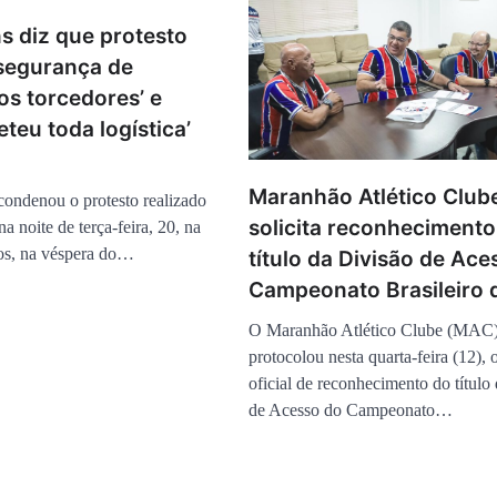
s diz que protesto
segurança de
os torcedores’ e
eu toda logística’
Maranhão Atlético Club
condenou o protesto realizado
solicita reconhecimento
na noite de terça-feira, 20, na
os, na véspera do…
título da Divisão de Ace
Campeonato Brasileiro 
O Maranhão Atlético Clube (MAC
protocolou nesta quarta-feira (12), 
oficial de reconhecimento do título
de Acesso do Campeonato…