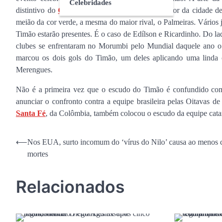
Celebridades
distintivo do
Corinthians Cabeçuda
, time amador da cidade d
meião da cor verde, a mesma do maior rival, o Palmeiras. Vári
Timão estarão presentes. É o caso de Edílson e Ricardinho. Do l
clubes se enfrentaram no Morumbi pelo Mundial daquele ano o
marcou os dois gols do Timão, um deles aplicando uma linda
Merengues.
Não é a primeira vez que o escudo do Timão é confundido c
anunciar o confronto contra a equipe brasileira pelas Oitavas d
Santa Fé
, da Colômbia, também colocou o escudo da equipe catar
Navegação
⟵
Nos EUA, surto incomum do ‘vírus do Nilo’ causa ao menos 
mortes
de
Post
Relacionados