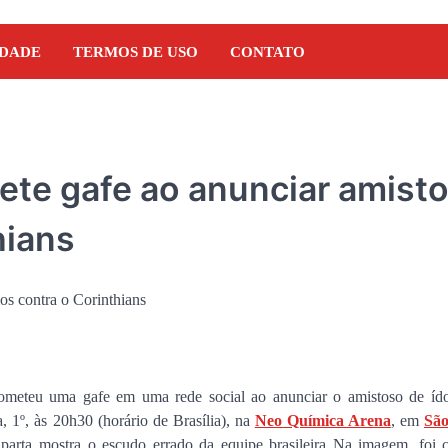
IDADE
TERMOS DE USO
CONTATO
mete gafe ao anunciar amist
hians
DENÚNCIA
 cometeu uma gafe em uma rede social ao anunciar o amistoso de ído
Pseudo-blogueiro da reg
a, 1º, às 20h30 (horário de Brasília), na
Neo Química Arena
, em
São
Presidente Dutra estaria
 parta mostra o escudo errado da equipe brasileira Na imagem, foi 
empresário ligado ao G