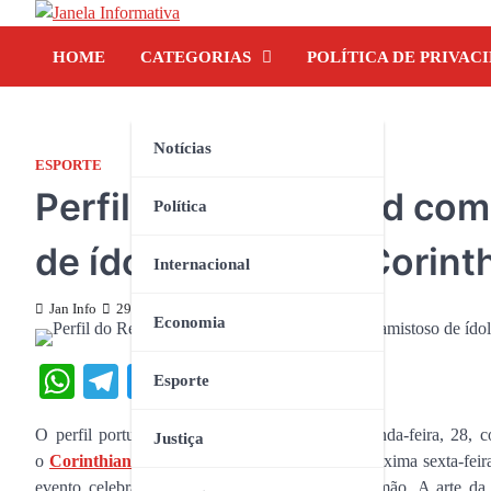
Skip
to
HOME
CATEGORIAS
POLÍTICA DE PRIVAC
content
Notícias
ESPORTE
Perfil do Real Madrid co
Política
de ídolos contra o Corint
Internacional
Jan Info
29 de agosto de 2023
Economia
WhatsApp
Telegram
Twitter
Facebook
Share
Esporte
O perfil português do
Real Madrid
nesta segunda-feira, 28,
Justiça
o
Corinthians
. A partida está marcada para a próxima sexta-feir
evento celebra o aniversário de 113 anos do Timão. A arte da