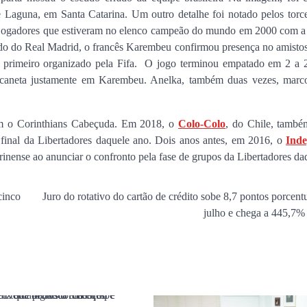
e Laguna, em Santa Catarina. Um outro detalhe foi notado pelos torc
Estado
os jogadores que estiveram no elenco campeão do mundo em 2000 com a
Jan Info
11 de junho de 2026
ado do Real Madrid, o francês Karembeu confirmou presença no amisto
 primeiro organizado pela Fifa. O jogo terminou empatado em 2 a 2
 caneta justamente em Karembeu. Anelka, também duas vezes, marc
om o Corinthians Cabeçuda. Em 2018, o
Colo-Colo
, do Chile, també
e final da Libertadores daquele ano. Dois anos antes, em 2016, o
Inde
inense ao anunciar o confronto pela fase de grupos da Libertadores da
cinco
Juro do rotativo do cartão de crédito sobe 8,7 pontos porcent
julho e chega a 445,7%