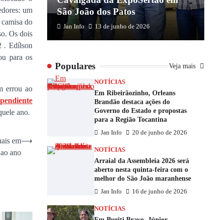
edores: um
São João dos Patos
M
 camisa do
Jan Info
13 de junho de 2026
so. Os dois
 . Edílson
ou para os
Populares
Veja mais
NOTÍCIAS
m errou ao
Em Ribeirãozinho, Orleans
pendiente
Brandão destaca ações do
Governo do Estado e propostas
quele ano.
para a Região Tocantina
Jan Info
20 de junho de 2026
uais em
⟶
NOTÍCIAS
 ao ano
Arraial da Assembleia 2026 será
aberto nesta quinta-feira com o
melhor do São João maranhense
Jan Info
16 de junho de 2026
NOTÍCIAS
Em Buriti Bravo, Júnior