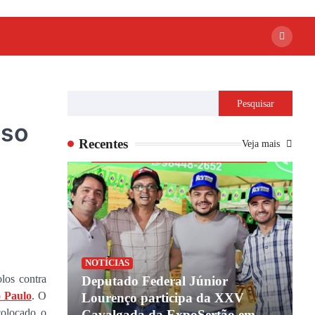
Pesquisar
oso
Recentes
Veja mais
NOTÍCIAS
los contra
ião de
Deputado Federal Júnior
 Paulo
. O
 coagindo
Lourenço participa da XXV
B
colocado o
overno do
Cavalgada da ExpoSertão em
n