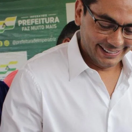
Presidente Dutra estaria
coagindo empresário lig
Governo do Estado
Jan Info
11 de junho de 2026