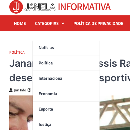
Skip
to
content
HOME
CATEGORIAS
POLÍTICA DE PRIVACIDADE
Notícias
POLÍTICA
Janaína Ramos e Assis R
Política
desenvolvimento esporti
Internacional
Jan Info
19 de junho de 2023
Economia
Esporte
Justiça