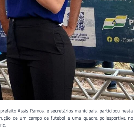
efeito Assis Ramos, e secretários municipais, participou nest
trução de um campo de futebol e uma quadra poliesportiva no
iz.