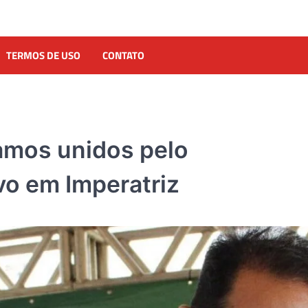
TERMOS DE USO
CONTATO
amos unidos pelo
vo em Imperatriz
DENÚNCIA
Pseudo-blogueiro da reg