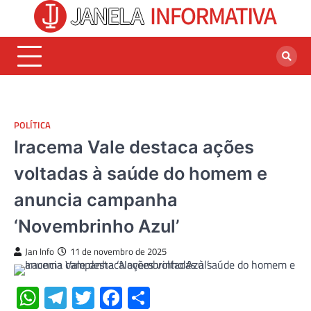
Skip
to
content
POLÍTICA
Iracema Vale destaca ações
voltadas à saúde do homem e
anuncia campanha
‘Novembrinho Azul’
Jan Info
11 de novembro de 2025
WhatsApp
Telegram
Twitter
Facebook
Share