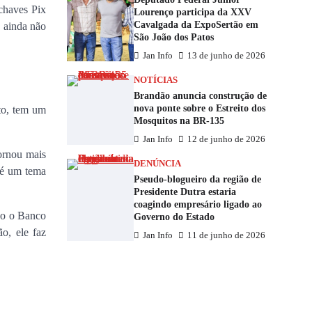
chaves Pix
Lourenço participa da XXV
Cavalgada da ExpoSertão em
s ainda não
São João dos Patos
Jan Info
13 de junho de 2026
NOTÍCIAS
Brandão anuncia construção de
nova ponte sobre o Estreito dos
nto, tem um
Mosquitos na BR-135
Jan Info
12 de junho de 2026
ornou mais
DENÚNCIA
 é um tema
Pseudo-blogueiro da região de
Presidente Dutra estaria
coagindo empresário ligado ao
ão o Banco
Governo do Estado
o, ele faz
Jan Info
11 de junho de 2026