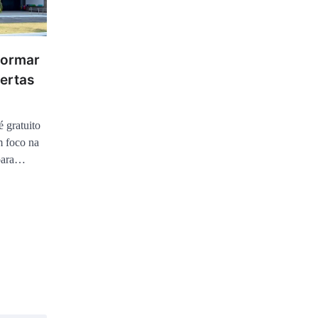
formar
ertas
 gratuito
m foco na
 para…