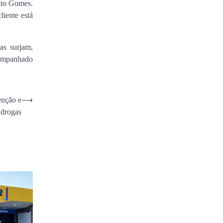
ato Gomes.
iente está
as surjam,
companhado
enção e
⟶
 drogas