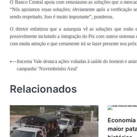
O Banco Central apoia com entusiasmo as soluções que o mercad
“Nós apoiamos essas soluções; obviamente após a verificação s
sendo respeitado. Isso é muito importante”, ponderou.
O diretor enfatizou que a autarquia vê as soluções que estão
possivelmente incluindo a integração do Pix com outros siste
com muita atenção e que certamente irá se fazer presente nos pró
Navegação
⟵
Iracema Vale destaca ações voltadas à saúde do homem e anu
campanha ‘Novembrinho Azul’
de
Post
Relacionados
Economia b
maior pat