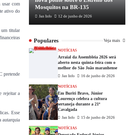
m usar com
Mosquitos na BR-135
E
te ativo do
Jan Info
12 de junho de 2026
um titular
financeiras
Populares
Veja mais
NOTÍCIAS
Arraial da Assembleia 2026 será
aberto nesta quinta-feira com o
melhor do São João maranhense
BC pretende
Jan Info
16 de junho de 2026
NOTÍCIAS
rejeitar a
Em Buriti Bravo, Júnior
Lourenço celebra a cultura
sertaneja durante a 21ª
Cavalgada
dicas. Esse
Jan Info
15 de junho de 2026
 autarquia
NOTÍCIAS
Deputado Federal Júnior