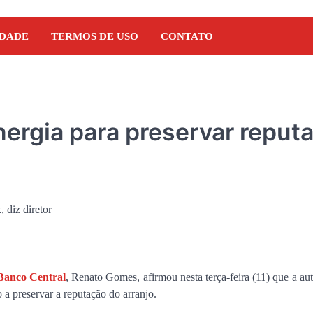
IDADE
TERMOS DE USO
CONTATO
ergia para preservar reput
anco Central
, Renato Gomes, afirmou nesta terça-feira (11) que a au
NOTÍCIAS
 a preservar a reputação do arranjo.
Orleans Brandão recebe 
Marcos Castro em grand