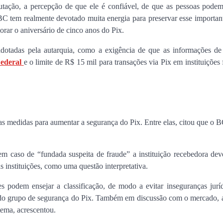
tação, a percepção de que ele é confiável, de que as pessoas pode
encontro no Cohafuma
 BC tem realmente devotado muita energia para preservar esse importan
Jan Info
11 de junho de 2026
rar o aniversário de cinco anos do Pix.
otadas pela autarquia, como a exigência de que as informações de 
Federal
e o limite de R$ 15 mil para transações via Pix em instituições 
as medidas para aumentar a segurança do Pix. Entre elas, citou que o 
 caso de “fundada suspeita de fraude” a instituição recebedora deve 
as instituições, como uma questão interpretativa.
ões podem ensejar a classificação, de modo a evitar inseguranças jurí
 do grupo de segurança do Pix. Também em discussão com o mercado, a
tema, acrescentou.