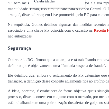
Celebridades
“O bem mais valioso de um arranjo de pagamentos é a sua repu
tranquilidade. Então, isso é muito caro para o Banco Central. O
arranjo”, disse o diretor, em Live promovida pelo BC para comemo
Na sequência, Gomes detalhou algumas das medidas recentes ad
associado a uma chave-Pix coincida com o cadastro na
Receita 
não autorizadas.
Segurança
O diretor do BC afirmou que a autarquia está trabalhando em nov
definir o que é objetivamente uma “fundada suspeita de fraude”.
Ele detalhou que, embora o regulamento do Pix determine que em
transação, a definição desse conceito atualmente fica ao arbítrio d
A ideia, portanto, é estabelecer de forma objetiva quais situaç
processo, disse, acontece em conjunto com o mercado, por meio
está trabalhando em uma padronização dos alertas de golpe no sis