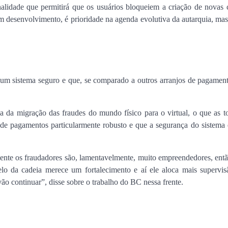
lidade que permitirá que os usuários bloqueiem a criação de novas 
em desenvolvimento, é prioridade na agenda evolutiva da autarquia, ma
i um sistema seguro e que, se comparado a outros arranjos de pagame
da migração das fraudes do mundo físico para o virtual, o que as t
 de pagamentos particularmente robusto e que a segurança do sistema
ente os fraudadores são, lamentavelmente, muito empreendedores, ent
o da cadeia merece um fortalecimento e aí ele aloca mais supervisã
vão continuar”, disse sobre o trabalho do BC nessa frente.