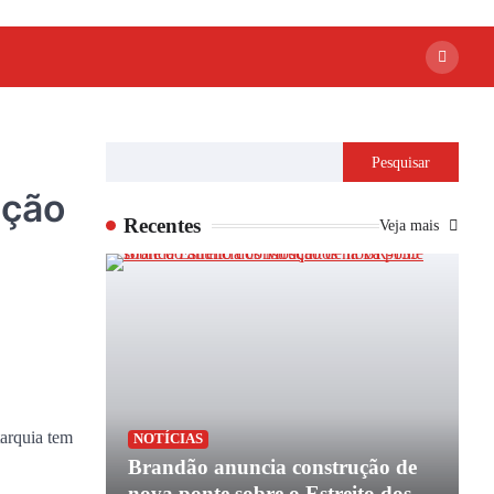
Pesquisar
ação
Recentes
Veja mais
tarquia tem
P
NOTÍCIAS
apoio de
Brandão anuncia construção de
P
e
nova ponte sobre o Estreito dos
e