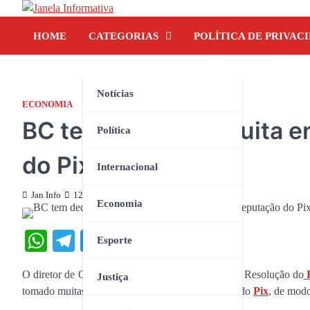
Skip
to
HOME
CATEGORIAS
POLÍTICA DE PRIVAC
content
Notícias
ECONOMIA
BC tem dedicado muita en
Política
do Pix, diz diretor
Internacional
Jan Info
12 de novembro de 2025
Economia
WhatsApp
Telegram
Twitter
Facebook
Share
Esporte
O diretor de Organização do Sistema Financeiro e Resolução do
B
Justiça
tomado muitas medidas para reforçar a segurança do
Pix
, de modo