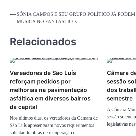
Navegação
⟵
SÔNIA CAMPOS E SEU GRUPO POLÍTICO JÁ PODEM
MÚSICA NO FANTÁSTICO.
de
Post
Relacionados
Vereadores de São Luís
Câmara de
reforçam pedidos por
sessão so
melhorias na pavimentação
dos traba
asfáltica em diversos bairros
semestre
da capital
A Câmara Muni
sessão solene p
Nos últimos dias, os vereadores da Câmara de
legislativas ne
São Luís apresentaram novos requerimentos
solicitando obras de recuperação e