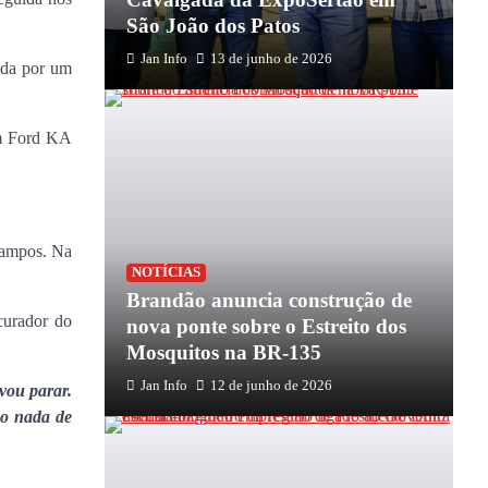
São João dos Patos
Jan Info
13 de junho de 2026
ida por um
um Ford KA
 Campos. Na
NOTÍCIAS
Brandão anuncia construção de
curador do
nova ponte sobre o Estreito dos
Mosquitos na BR-135
Jan Info
12 de junho de 2026
vou parar.
do nada de