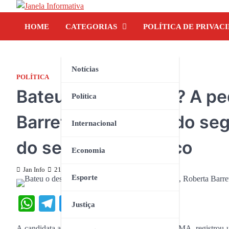
Skip
to
HOME
CATEGORIAS
POLÍTICA DE PRIVAC
content
Notícias
POLÍTICA
Bateu o desespero ? A p
Política
Barreto estaria sendo seg
Internacional
do seu grupo político
Economia
Jan Info
21 de setembro de 2024
Esporte
WhatsApp
Telegram
Twitter
Facebook
Share
Justiça
A candidata a prefeita Roberta Barreto, de Axixá-MA, registrou 