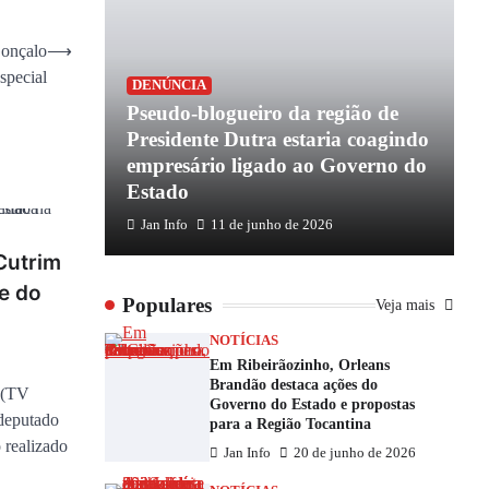
Gonçalo
⟶
special
DENÚNCIA
Pseudo-blogueiro da região de
Presidente Dutra estaria coagindo
empresário ligado ao Governo do
Estado
Jan Info
11 de junho de 2026
Cutrim
e do
Populares
Veja mais
NOTÍCIAS
Em Ribeirãozinho, Orleans
Brandão destaca ações do
 (TV
Governo do Estado e propostas
 deputado
para a Região Tocantina
 realizado
Jan Info
20 de junho de 2026