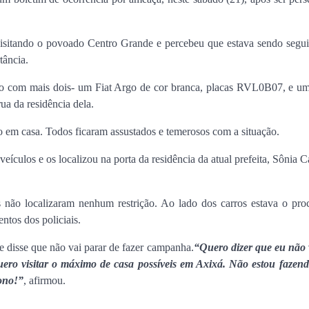
a visitando o povoado Centro Grande e percebeu que estava sendo segu
tância.
ulo com mais dois- um Fiat Argo de cor branca, placas RVL0B07, e 
ua da residência dela.
o em casa. Todos ficaram assustados e temerosos com a situação.
veículos e os localizou na porta da residência da atual prefeita, Sônia
s não localizaram nenhum restrição. Ao lado dos carros estava o pro
ntos dos policiais.
 e disse que não vai parar de fazer campanha.
“Quero dizer que eu não 
ro visitar o máximo de casa possíveis em Axixá. Não estou fazen
ono!”
, afirmou.