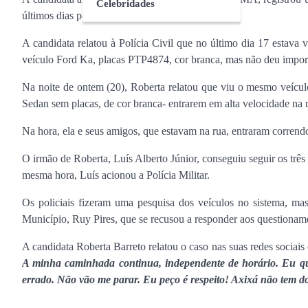
Celebridades
últimos dias por veículos na cidade.
A candidata relatou à Polícia Civil que no último dia 17 estav
veículo Ford Ka, placas PTP4874, cor branca, mas não deu impor
Na noite de ontem (20), Roberta relatou que viu o mesmo veíc
Sedan sem placas, de cor branca- entrarem em alta velocidade na r
Na hora, ela e seus amigos, que estavam na rua, entraram corrend
O irmão de Roberta, Luís Alberto Júnior, conseguiu seguir os três 
mesma hora, Luís acionou a Polícia Militar.
Os policiais fizeram uma pesquisa dos veículos no sistema, ma
Município, Ruy Pires, que se recusou a responder aos questioname
A candidata Roberta Barreto relatou o caso nas suas redes sociais
A minha caminhada continua, independente de horário. Eu que
errado. Não vão me parar. Eu peço é respeito! Axixá não tem d