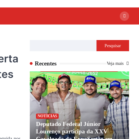
Pesquisar
erta
Recentes
Veja mais
tes
NOTÍCIAS
Deputado Federal Júnior
Lourenço participa da XXV
Cavalgada da ExpoSertão em
seguida nos