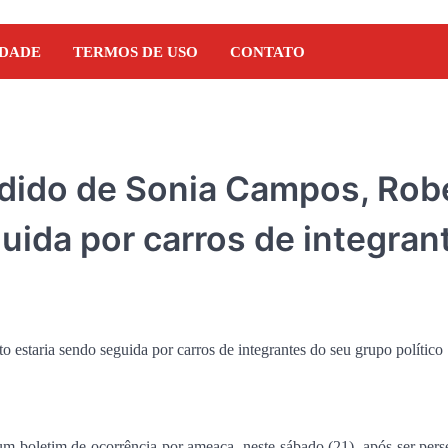
IDADE
TERMOS DE USO
CONTATO
edido de Sonia Campos, Rob
uida por carros de integran
um boletim de ocorrência por ameaça, neste sábado (21), após ser per