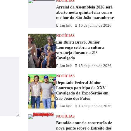
NOTÍCIAS
Arraial da Assembleia 2026 será
aberto nesta quinta-feira com o
melhor do São João maranhense
Jan Info
16 de junho de 2026
NOTÍCIAS
Em Buriti Bravo, Júnior
Lourenço celebra a cultura
sertaneja durante a 21ª
Cavalgada
Jan Info
15 de junho de 2026
NOTÍCIAS
Deputado Federal Júnior
Lourenço participa da XXV
Cavalgada da ExpoSertão em
São João dos Patos
Jan Info
13 de junho de 2026
NOTÍCIAS
Brandão anuncia construção de
nova ponte sobre o Estreito dos