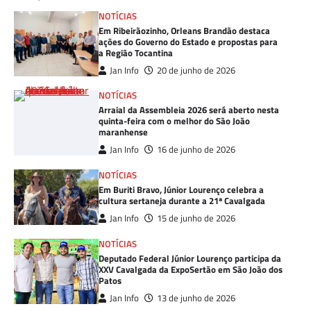
NOTÍCIAS
Em Ribeirãozinho, Orleans Brandão destaca
ações do Governo do Estado e propostas para
a Região Tocantina
Jan Info
20 de junho de 2026
NOTÍCIAS
Arraial da Assembleia 2026 será aberto nesta
quinta-feira com o melhor do São João
maranhense
Jan Info
16 de junho de 2026
NOTÍCIAS
Em Buriti Bravo, Júnior Lourenço celebra a
cultura sertaneja durante a 21ª Cavalgada
Jan Info
15 de junho de 2026
NOTÍCIAS
Deputado Federal Júnior Lourenço participa da
XXV Cavalgada da ExpoSertão em São João dos
Patos
Jan Info
13 de junho de 2026