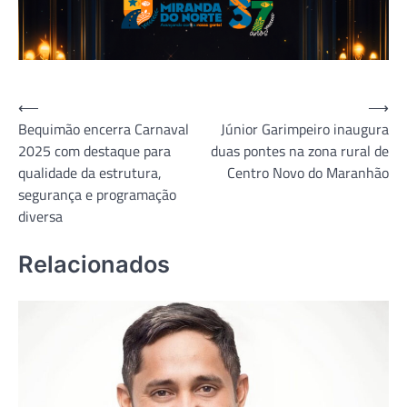
Navegação
⟵
⟶
Bequimão encerra Carnaval
Júnior Garimpeiro inaugura
de
2025 com destaque para
duas pontes na zona rural de
Post
qualidade da estrutura,
Centro Novo do Maranhão
segurança e programação
diversa
Relacionados