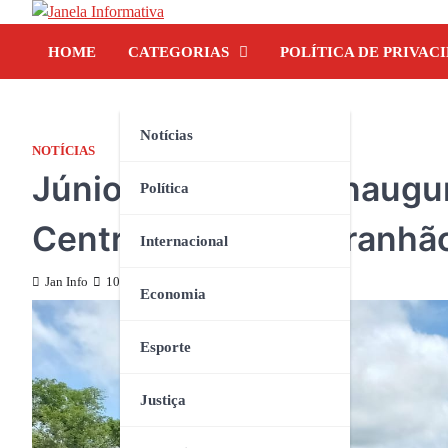
Skip
to
HOME
CATEGORIAS
POLÍTICA DE PRIVAC
content
Notícias
NOTÍCIAS
Júnior Garimpeiro inaugu
Política
Centro Novo do Maranhã
Internacional
Jan Info
10 de março de 2025
Economia
Esporte
Justiça