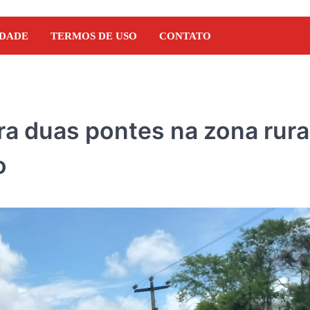
IDADE
TERMOS DE USO
CONTATO
ra duas pontes na zona rura
o
NOTÍCIAS
Orleans Brandão recebe 
Marcos Castro em grand