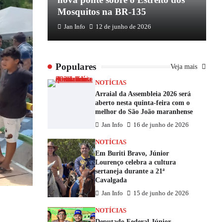
Mosquitos na BR-135
E
Jan Info
12 de junho de 2026
Populares
Veja mais
NOTÍCIAS
Arraial da Assembleia 2026 será
aberto nesta quinta-feira com o
melhor do São João maranhense
Jan Info
16 de junho de 2026
NOTÍCIAS
Em Buriti Bravo, Júnior
Lourenço celebra a cultura
sertaneja durante a 21ª
Cavalgada
Jan Info
15 de junho de 2026
NOTÍCIAS
Deputado Federal Júnior