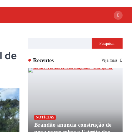
Pesquisar
l de
Recentes
Veja mais
P
NOTÍCIAS
apoio de
Brandão anuncia construção de
P
e
nova ponte sobre o Estreito dos
e