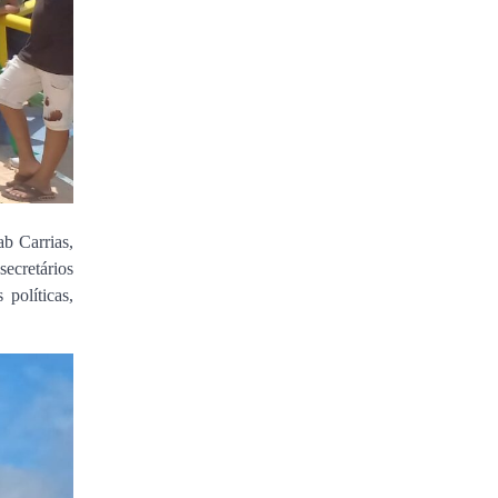
b Carrias,
ecretários
políticas,