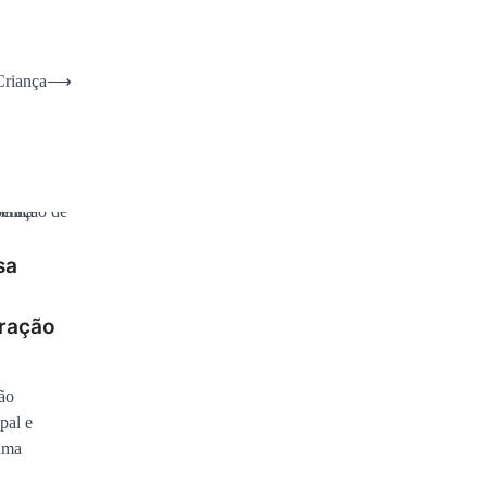
Criança
⟶
sa
eração
são
pal e
tima