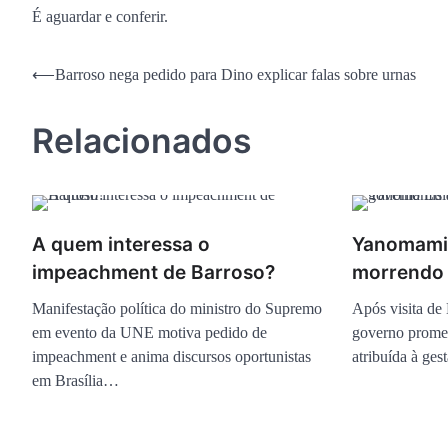
É aguardar e conferir.
Navegação
⟵
Barroso nega pedido para Dino explicar falas sobre urnas
de
Relacionados
Post
A quem interessa o
Yanomami
impeachment de Barroso?
morrendo 
Manifestação política do ministro do Supremo
Após visita de
em evento da UNE motiva pedido de
governo promet
impeachment e anima discursos oportunistas
atribuída à ges
em Brasília…