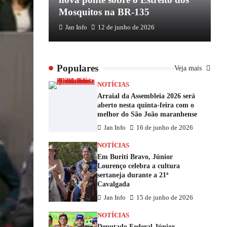
Mosquitos na BR-135
E
Jan Info
12 de junho de 2026
Populares
Veja mais
NOTÍCIAS
Arraial da Assembleia 2026 será
aberto nesta quinta-feira com o
melhor do São João maranhense
Jan Info
16 de junho de 2026
NOTÍCIAS
Em Buriti Bravo, Júnior
Lourenço celebra a cultura
sertaneja durante a 21ª
Cavalgada
Jan Info
15 de junho de 2026
NOTÍCIAS
Deputado Federal Júnior