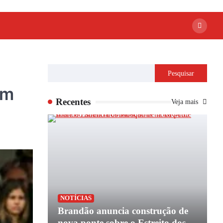
Pesquisar
em
Recentes
Veja mais
P
NOTÍCIAS
apoio de
Brandão anuncia construção de
P
e
nova ponte sobre o Estreito dos
e