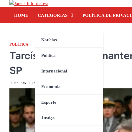
Skip
to
HOME
CATEGORIAS
POLÍTICA DE PRIVAC
content
Notícias
POLÍTICA
Tarcísio de Freitas mante
Política
SP
Internacional
Jan Info
13 de julho de 2023
Economia
Esporte
Justiça