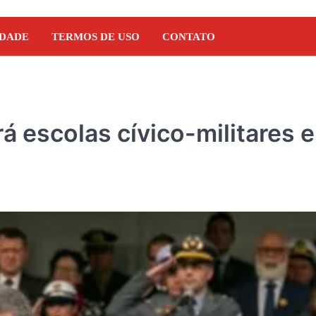
IDADE
TERMOS DE USO
CONTATO
rá escolas cívico-militares 
NOTÍCIAS
Orleans Brandão recebe 
Marcos Castro em grand