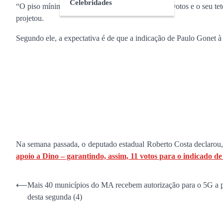
Celebridades
“O piso mínimo do indicado Flávio Dino é de 50 votos e o seu teto é
projetou.
Segundo ele, a expectativa é de que a indicação de Paulo Gonet 
Na semana passada, o deputado estadual Roberto Costa declaro
apoio a Dino – garantindo, assim, 11 votos para o indicado de
Navegação
⟵
Mais 40 municípios do MA recebem autorização para o 5G a p
desta segunda (4)
de
Post