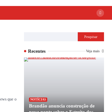
Pesquisar
Recentes
Veja mais
News que o
P
NOTÍCIAS
apoio de
Brandão anuncia construção de
P
e
nova ponte sobre o Estreito dos
e