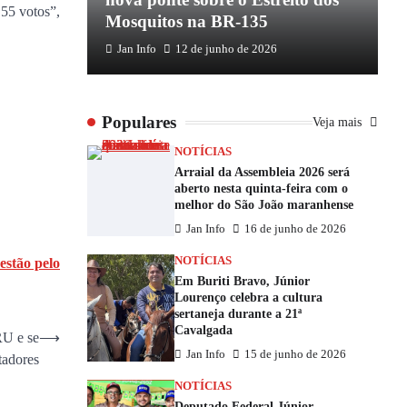
 55 votos”,
Mosquitos na BR-135
E
Jan Info
12 de junho de 2026
Populares
Veja mais
NOTÍCIAS
Arraial da Assembleia 2026 será
aberto nesta quinta-feira com o
melhor do São João maranhense
Jan Info
16 de junho de 2026
NOTÍCIAS
estão pelo
Em Buriti Bravo, Júnior
Lourenço celebra a cultura
sertaneja durante a 21ª
Cavalgada
RU e se
⟶
Jan Info
15 de junho de 2026
rtadores
NOTÍCIAS
Deputado Federal Júnior