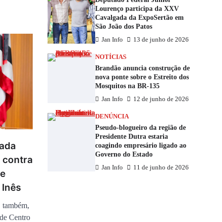
Lourenço participa da XXV
Cavalgada da ExpoSertão em
São João dos Patos
Jan Info
13 de junho de 2026
NOTÍCIAS
Brandão anuncia construção de
nova ponte sobre o Estreito dos
Mosquitos na BR-135
Jan Info
12 de junho de 2026
DENÚNCIA
Pseudo-blogueiro da região de
Presidente Dutra estaria
tada
coagindo empresário ligado ao
Governo do Estado
l contra
Jan Info
11 de junho de 2026
de
 Inês
, também,
 de Centro