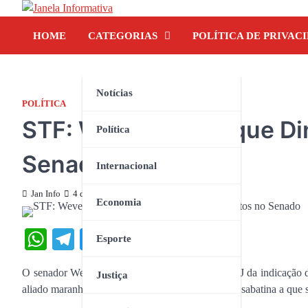
Skip
to
HOME
CATEGORIAS
POLÍTICA DE PRIVAC
content
Notícias
POLÍTICA
STF: Weverton diz que Di
Política
Senado
Internacional
Jan Info
4 de dezembro de 2023
Economia
WhatsApp
Telegram
Twitter
Facebook
Share
Esporte
O senador Weverton Rocha (PDT), relator na CCJ da indicação d
Justiça
aliado maranhense pode ter entre 50 e 62 votos na sabatina a que