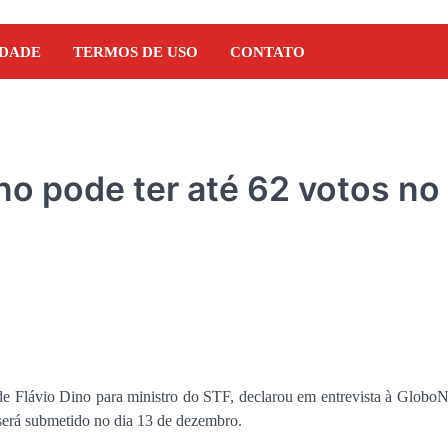
IDADE
TERMOS DE USO
CONTATO
no pode ter até 62 votos no
e Flávio Dino para ministro do STF, declarou em entrevista à Globo
NOTÍCIAS
 será submetido no dia 13 de dezembro.
Orleans Brandão recebe 
Marcos Castro em grand