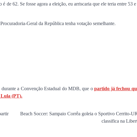
 de 62. Se fosse agora a eleição, eu arriscaria que ele teria entre 53 e
encontro no Cohafuma
Jan Info
11 de junho de 2026
à Procuradoria-Geral da República tenha votação semelhante.
u, durante a Convenção Estadual do MDB, que o
partido já fechou qu
 Lula (PT).
artir
Beach Soccer: Sampaio Corrêa goleia o Sportivo Cerrito-U
classifica na Libe