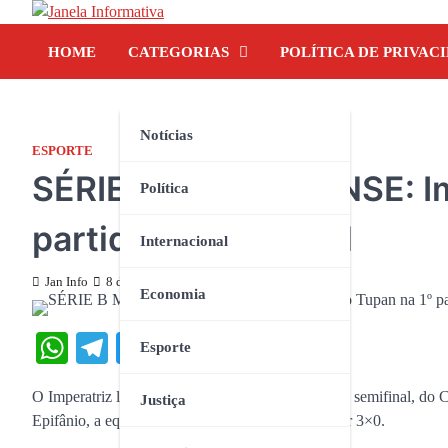
Skip
to
HOME
CATEGORIAS
POLÍTICA DE PRIVAC
content
Notícias
ESPORTE
SÉRIE B MARANHENSE: Imp
Política
partida da semifinal
Internacional
Jan Info
8 de outubro de 2023
Economia
WhatsApp
Telegram
Twitter
Facebook
Share
Esporte
O Imperatriz levou a melhor, no primeiro duelo da semifinal, do 
Justiça
Epifânio, a equipe enfrentou o Tupan e venceu por 3×0.