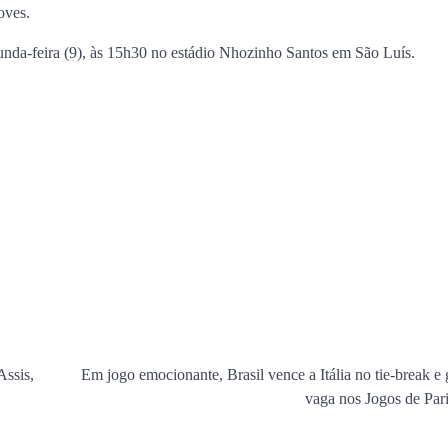
oves.
encontro no Cohafuma
gunda-feira (9), às 15h30 no estádio Nhozinho Santos em São Luís.
Jan Info
11 de junho de 2026
ssis,
Em jogo emocionante, Brasil vence a Itália no tie-break e 
vaga nos Jogos de Par