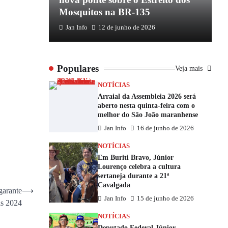
Mosquitos na BR-135
E
Jan Info
12 de junho de 2026
Populares
Veja mais
NOTÍCIAS
Arraial da Assembleia 2026 será
aberto nesta quinta-feira com o
melhor do São João maranhense
Jan Info
16 de junho de 2026
NOTÍCIAS
Em Buriti Bravo, Júnior
Lourenço celebra a cultura
sertaneja durante a 21ª
Cavalgada
garante
⟶
Jan Info
15 de junho de 2026
is 2024
NOTÍCIAS
Deputado Federal Júnior