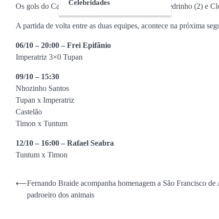
Celebridades
Os gols do Cavalo de Aço, foram marcados por Pedrinho (2) e Cl
A partida de volta entre as duas equipes, acontece na próxima se
06/10 – 20:00 – Frei Epifânio
Imperatriz 3×0 Tupan
09/10 – 15:30
Nhozinho Santos
Tupan x Imperatriz
Castelão
Timon x Tuntum
12/10 – 16:00 – Rafael Seabra
Tuntum x Timon
Navegação
⟵
Fernando Braide acompanha homenagem a São Francisco de A
padroeiro dos animais
de
Post