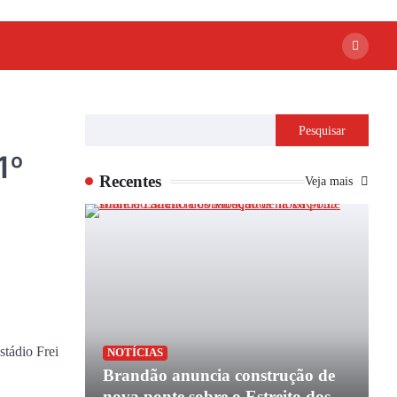
Pesquisar
1º
Recentes
Veja mais
stádio Frei
P
NOTÍCIAS
apoio de
Brandão anuncia construção de
P
e
nova ponte sobre o Estreito dos
e