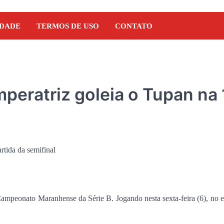
IDADE
TERMOS DE USO
CONTATO
eratriz goleia o Tupan na 
Campeonato Maranhense da Série B. Jogando nesta sexta-feira (6), no e
NOTÍCIAS
Orleans Brandão recebe 
Marcos Castro em grand