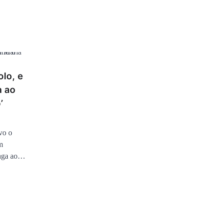
lo, e
a ao
’
vo o
m
raga ao…