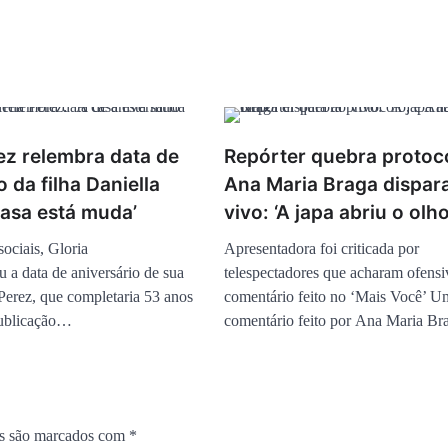
ez relembra data de
Repórter quebra protoco
o da filha Daniella
Ana Maria Braga dispar
casa está muda’
vivo: ‘A japa abriu o olho
ociais, Gloria
Apresentadora foi criticada por
 a data de aniversário de sua
telespectadores que acharam ofensi
 Perez, que completaria 53 anos
comentário feito no ‘Mais Você’ U
publicação…
comentário feito por Ana Maria B
os são marcados com
*