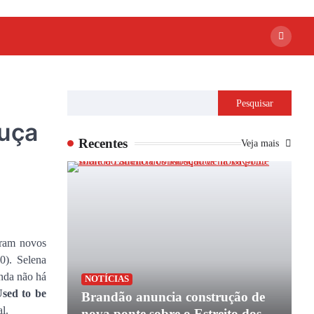
Pesquisar
ouça
Recentes
Veja mais
aram novos
0). Selena
nda não há
P
NOTÍCIAS
sed to be
apoio de
Brandão anuncia construção de
P
l.
e
nova ponte sobre o Estreito dos
e