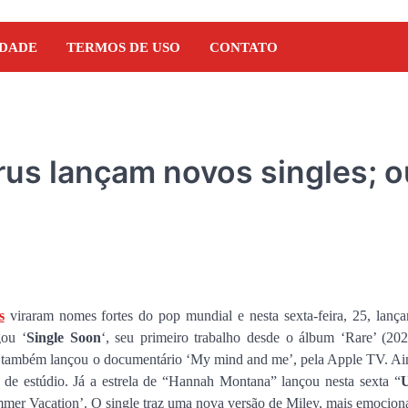
IDADE
TERMOS DE USO
CONTATO
us lançam novos singles; 
s
viraram nomes fortes do pop mundial e nesta sexta-feira, 25, lanç
gou ‘
Single Soon
‘, seu primeiro trabalho desde o álbum ‘Rare’ (202
2 também lançou o documentário ‘My mind and me’, pela Apple TV. Ai
NOTÍCIAS
 de estúdio. Já a estrela de “Hannah Montana” lançou nesta sexta “
U
Orleans Brandão recebe 
mer Vacation’. O single traz uma nova versão de Miley, mais emociona
Marcos Castro em grand