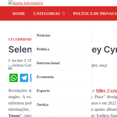
Skip
to
HOME
CATEGORIAS
POLÍTICA DE PRIVAC
content
Notícias
CELEBRIDADES
Selena Gomez e Miley Cyr
Política
Jan Info
25 de agosto de 2023
Internacional
WhatsApp
Telegram
Twitter
Facebook
Share
Economia
Revelações da
Disney Channel
,
Selena Gomez
e
Miley Cyru
Esporte
singles. A ex-atriz de “Os Feiticeiros de Waverly Place” divul
enfrentou problemas de saúde mental nos últimos anos e em 202
Justiça
informações, mas o single deve fazer parte de seu quarto álbum
Young
“, cinco meses após lançar o aclamado álbum ‘Endless Sum