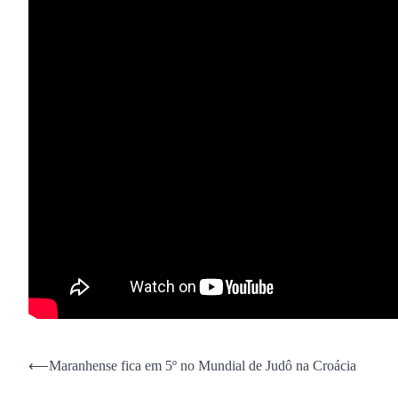
Navegação
⟵
Maranhense fica em 5º no Mundial de Judô na Croácia
de