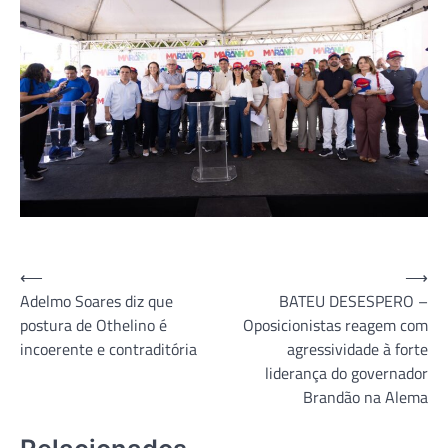
Navegação
⟵
⟶
Adelmo Soares diz que
BATEU DESESPERO –
de
postura de Othelino é
Oposicionistas reagem com
Post
incoerente e contraditória
agressividade à forte
liderança do governador
Brandão na Alema