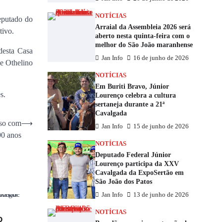
NOTÍCIAS
eputado do
Arraial da Assembleia 2026 será
tivo.
aberto nesta quinta-feira com o
melhor do São João maranhense
desta Casa
Jan Info
16 de junho de 2026
de Othelino
NOTÍCIAS
Em Buriti Bravo, Júnior
s.
Lourenço celebra a cultura
sertaneja durante a 21ª
Cavalgada
sso com
⟶
Jan Info
15 de junho de 2026
90 anos
NOTÍCIAS
Deputado Federal Júnior
Lourenço participa da XXV
Cavalgada da ExpoSertão em
São João dos Patos
Jan Info
13 de junho de 2026
NOTÍCIAS
o