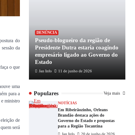
DENÚNCIA
Pseudo-blogueiro da região de
postura do
Presidente Dutra estaria coagindo
 sessão da
empresário ligado ao Governo do
Estado
 faça o que
Jan Info
11 de junho de 2026
 houve uma
Populares
Veja mais
guém para a
 e ministro
NOTÍCIAS
Em Ribeirãozinho, Orleans
Brandão destaca ações do
eleição de
Governo do Estado e propostas
para a Região Tocantina
s quem será
Jan Info
20 de junho de 2026