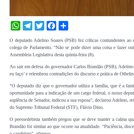
WhatsApp
Telegram
Twitter
Facebook
Share
O deputado Adelmo Soares (PSB) fez críticas contundentes ao de
colega de Parlamento. “Não se pode dizer uma coisa e fazer out
Assembleia Legislativa desta quinta-feira (8).
Ao sair em defesa do governador Carlos Brandão (PSB), Adelmo af
eu faço’ e relembrou contradições do discurso e prática de Othelin
“O deputado diz que o governador utiliza a família, que é a f
oportunidade para a indicação de um cargo federal, o nosso depu
suplência de Senador, indicou a sua esposa”, declarou Adelmo, r
do Supremo Tribunal Federal (STF), Flávio Dino.
O peessedebista também pregou que se deve manter a calma qua
Brandão foi similar ao que ocorre na atualidade. “Paciência, dis
o candidato”, afirmou.