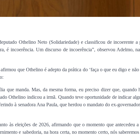
putado Othelino Neto (Solidariedade) e classificou de incoerente a 
ra, é incoerência. Um discurso de incoerência”, observou Adelmo, na
irmou que Othelino é adepto da prática do ‘faça o que eu digo e não
o:
amília que manda. Mas, da mesma forma, eu preciso dizer que, quando
tado Othelino indicou a irmã. Quando teve oportunidade de indicar al
eferindo à senadora Ana Paula, que herdou o mandato do ex-governador
nto às eleições de 2026, afirmando que o momento que antecedeu a 
cernimento e sabedoria, na hora certa, no momento certo, nós saberemo