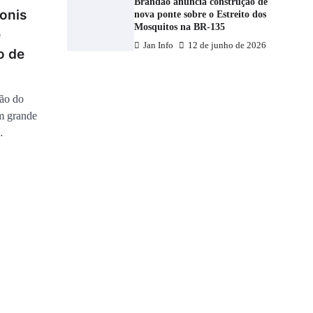
Brandão anuncia construção de
Vonis
nova ponte sobre o Estreito dos
Mosquitos na BR-135
e
Jan Info
12 de junho de 2026
o de
oão do
um grande
…