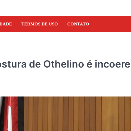
IDADE
TERMOS DE USO
CONTATO
stura de Othelino é incoer