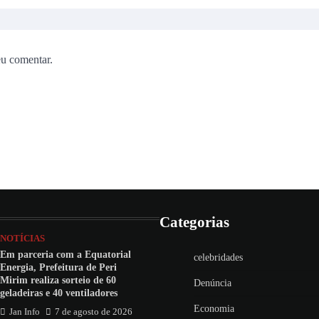
eu comentar.
Categorias
NOTÍCIAS
Em parceria com a Equatorial
celebridades
Energia, Prefeitura de Peri
Mirim realiza sorteio de 60
Denúncia
geladeiras e 40 ventiladores
Economia
Jan Info
7 de agosto de 2026