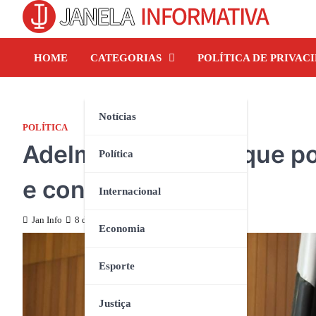
Skip
to
content
HOME
CATEGORIAS
POLÍTICA DE PRIVAC
Notícias
POLÍTICA
Adelmo Soares diz que po
Política
e contraditória
Internacional
Jan Info
8 de maio de 2025
Economia
Esporte
Justiça