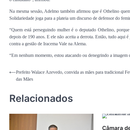
Na mesma sessão, Adelmo também afirmou que é Othelino quem 
Solidariedade joga para a plateia um discurso de defensor do fem
“Quem está perseguindo mulher é o deputado Othelino, porque e
depois de 190 anos. E ele não aceita a derrota. Então, tudo aqui é
contra a gestão de Iracema Vale na Alema.
“Em nenhum momento, estou atacando ou denegrindo a imagem da f
Navegação
⟵
Prefeito Walace Azevedo, convida as mães para tradicional Fe
das Mães
de
Post
Relacionados
Câmara de