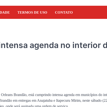
IDADE
TERMOS DE USO
CONTATO
ntensa agenda no interior 
DENÚNCIA
, Orleans Brandão, está cumprindo intensa agenda em municípios do int
Pseudo-blogueiro da reg
randão em entregas em Anajatuba e Itapecuru Mirim, neste sábado (22)
Presidente Dutra estaria
s, onde será assinada uma ordem de serviço.
empresário ligado ao G