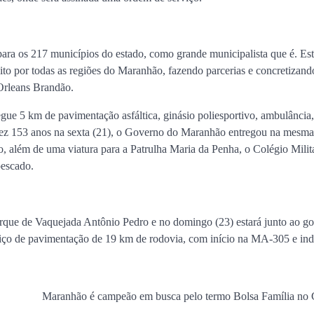
Estado
Jan Info
11 de junho de 2026
ara os 217 municípios do estado, como grande municipalista que é. Es
ito por todas as regiões do Maranhão, fazendo parcerias e concretizand
Orleans Brandão.
gue 5 km de pavimentação asfáltica, ginásio poliesportivo, ambulância,
e fez 153 anos na sexta (21), o Governo do Maranhão entregou na mesma
, além de uma viatura para a Patrulha Maria da Penha, o Colégio Milit
pescado.
arque de Vaquejada Antônio Pedro e no domingo (23) estará junto ao g
iço de pavimentação de 19 km de rodovia, com início na MA-305 e ind
Maranhão é campeão em busca pelo termo Bolsa Família no