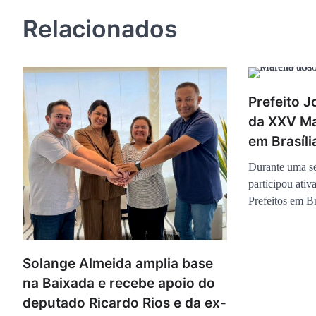
de
Relacionados
Post
Prefeito J
da XXV Ma
em Brasíli
Durante uma se
participou at
Prefeitos em B
Solange Almeida amplia base
na Baixada e recebe apoio do
deputado Ricardo Rios e da ex-