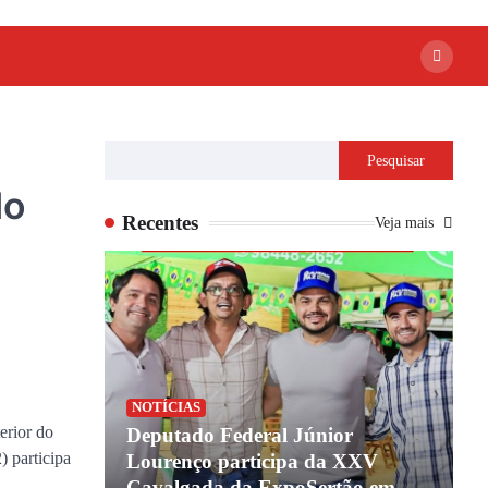
Pesquisar
do
Recentes
Veja mais
NOTÍCIAS
erior do
ião de
Deputado Federal Júnior
 participa
 coagindo
Lourenço participa da XXV
B
overno do
Cavalgada da ExpoSertão em
n