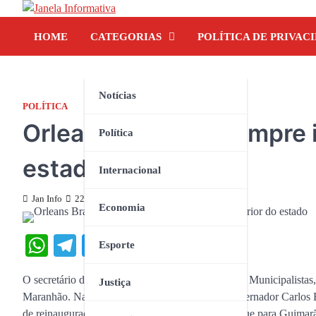
Skip
to
HOME
CATEGORIAS
POLÍTICA DE PRIVAC
content
Notícias
POLÍTICA
Orleans Brandão cumpre i
Política
estado
Internacional
Jan Info
22 de julho de 2023
Economia
WhatsApp
Telegram
Twitter
Facebook
Share
Esporte
O secretário de Estado Extraordinário de Assuntos Municipalistas
Justiça
Maranhão. Na sexta-feira (21) acompanhou o governador Carlos B
de reinauguração em Paraibano e no domingo segue para Guimarãe