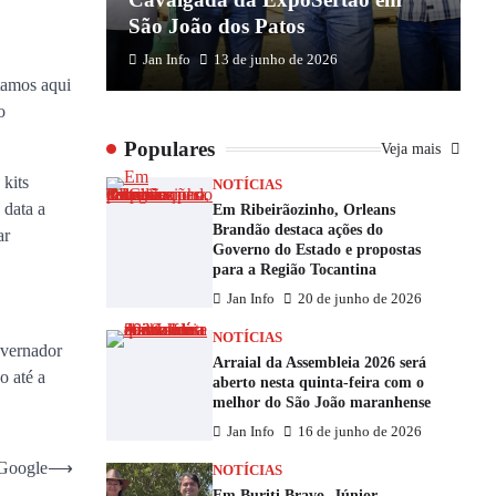
São João dos Patos
M
Jan Info
13 de junho de 2026
tamos aqui
o
Populares
Veja mais
 kits
NOTÍCIAS
 data a
Em Ribeirãozinho, Orleans
Brandão destaca ações do
ar
Governo do Estado e propostas
para a Região Tocantina
Jan Info
20 de junho de 2026
NOTÍCIAS
overnador
Arraial da Assembleia 2026 será
o até a
aberto nesta quinta-feira com o
melhor do São João maranhense
Jan Info
16 de junho de 2026
 Google
⟶
NOTÍCIAS
Em Buriti Bravo, Júnior