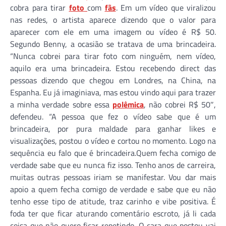
cobra para tirar
foto
com
fãs
. Em um vídeo que viralizou
nas redes, o artista aparece dizendo que o valor para
aparecer com ele em uma imagem ou vídeo é R$ 50.
Segundo Benny, a ocasião se tratava de uma brincadeira.
“Nunca cobrei para tirar foto com ninguém, nem vídeo,
aquilo era uma brincadeira. Estou recebendo direct das
pessoas dizendo que chegou em Londres, na China, na
Espanha. Eu já imaginiava, mas estou vindo aqui para trazer
a minha verdade sobre essa
polêmica
, não cobrei R$ 50″,
defendeu. “A pessoa que fez o vídeo sabe que é um
brincadeira, por pura maldade para ganhar likes e
visualizações, postou o vídeo e cortou no momento. Logo na
sequência eu falo que é brincadeira.Quem fecha comigo de
verdade sabe que eu nunca fiz isso. Tenho anos de carreira,
muitas outras pessoas iriam se manifestar. Vou dar mais
apoio a quem fecha comigo de verdade e sabe que eu não
tenho esse tipo de atitude, traz carinho e vibe positiva. É
foda ter que ficar aturando comentário escroto, já li cada
coisa que não quero ficar repetindo. O cara que postou vai