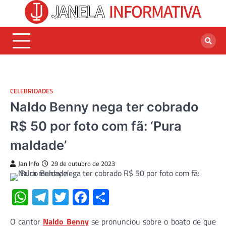
Skip
to
content
CELEBRIDADES
Naldo Benny nega ter cobrado
R$ 50 por foto com fã: ‘Pura
maldade’
Jan Info
29 de outubro de 2023
WhatsApp
Telegram
Twitter
Facebook
Share
O cantor
Naldo Benny
se pronunciou sobre o boato de que