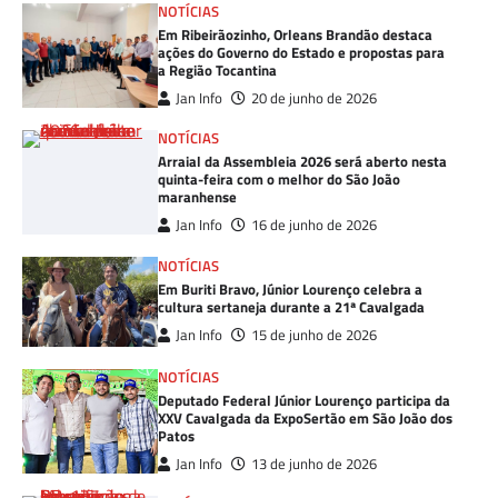
NOTÍCIAS
Em Ribeirãozinho, Orleans Brandão destaca
ações do Governo do Estado e propostas para
a Região Tocantina
Jan Info
20 de junho de 2026
NOTÍCIAS
Arraial da Assembleia 2026 será aberto nesta
quinta-feira com o melhor do São João
maranhense
Jan Info
16 de junho de 2026
NOTÍCIAS
Em Buriti Bravo, Júnior Lourenço celebra a
cultura sertaneja durante a 21ª Cavalgada
Jan Info
15 de junho de 2026
NOTÍCIAS
Deputado Federal Júnior Lourenço participa da
XXV Cavalgada da ExpoSertão em São João dos
Patos
Jan Info
13 de junho de 2026