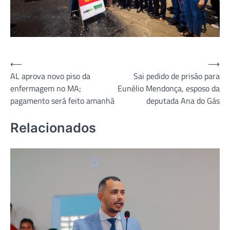
Navegação
⟵
⟶
AL aprova novo piso da
Sai pedido de prisão para
de
enfermagem no MA;
Eunélio Mendonça, esposo da
Post
pagamento será feito amanhã
deputada Ana do Gás
Relacionados