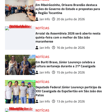
Em Ribeirãozinho, Orleans Brandão destaca
ações do Governo do Estado e propostas para
a Região Tocantina
Jan Info
20 de junho de 2026
NOTÍCIAS
Arraial da Assembleia 2026 será aberto nesta
quinta-feira com o melhor do São João
maranhense
Jan Info
16 de junho de 2026
NOTÍCIAS
Em Buriti Bravo, Júnior Lourenço celebra a
cultura sertaneja durante a 21ª Cavalgada
Jan Info
15 de junho de 2026
NOTÍCIAS
Deputado Federal Júnior Lourenço participa da
XXV Cavalgada da ExpoSertão em São João dos
Patos
Jan Info
13 de junho de 2026
NOTÍCIAS