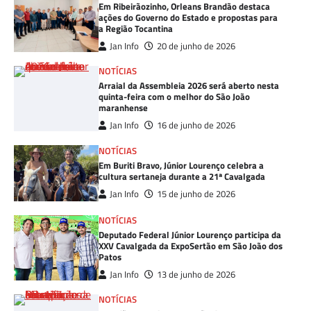
Em Ribeirãozinho, Orleans Brandão destaca
ações do Governo do Estado e propostas para
a Região Tocantina
Jan Info
20 de junho de 2026
NOTÍCIAS
Arraial da Assembleia 2026 será aberto nesta
quinta-feira com o melhor do São João
maranhense
Jan Info
16 de junho de 2026
NOTÍCIAS
Em Buriti Bravo, Júnior Lourenço celebra a
cultura sertaneja durante a 21ª Cavalgada
Jan Info
15 de junho de 2026
NOTÍCIAS
Deputado Federal Júnior Lourenço participa da
XXV Cavalgada da ExpoSertão em São João dos
Patos
Jan Info
13 de junho de 2026
NOTÍCIAS