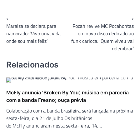
Navegação
⟵
⟶
Maraisa se declara para
Pocah revive MC Pocahontas
de
namorado: ‘Vivo uma vida
em novo disco dedicado ao
Post
onde sou mais feliz’
funk carioca: ‘Quem viveu vai
relembrar’
Relacionados
McFly anuncia ‘Broken By You’, música em parceria
com a banda Fresno; ouça prévia
Colaboração com a banda brasileira será lançada na próxima
sexta-feira, dia 21 de julho Os britânicos
do McFly anunciaram nesta sexta-feira, 14,…