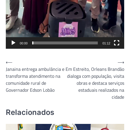
00:00
01:12
Navegação
⟵
⟶
Janaina entrega ambulância e
Em Estreito, Orleans Brandão
de
transforma atendimento na
dialoga com população, visita
Post
comunidade rural de
obras e destaca serviços
Governador Edson Lobão
estaduais realizados na
cidade
Relacionados