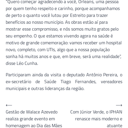
“Quero começar agradecendo a você, Orleans, uma pessoa
por quem tenho respeito e carinho, porque acompanhamos
de perto o quanto você lutou por Estreito para trazer
benefícios ao nosso município. As obras estão aí para
mostrar esse compromisso, e nós somos muito gratos pelo
seu empenho. O que estamos vivendo agora na saúde é
motivo de grande comemoração: vamos receber um hospital
novo, completo, com UTIs, algo que a nossa população
sonha há muitos anos e que, em breve, será uma realidade”,
disse Léo Cunha.
Participaram ainda da visita o deputado Antônio Pereira, o
ex-secretário de Saúde Tiago Fernandes, vereadores
municipais e outras lideranças da região.
Navegação
⟵
⟶
Gestão de Walace Azevedo
Com Júnior Verde, o IPHAN
de
realiza grande evento em
renasce mais moderno e
Post
homenagem ao Dia das Mães
atuante