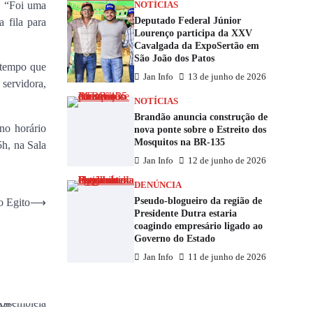
e. “Foi uma
NOTÍCIAS
Deputado Federal Júnior
 fila para
Lourenço participa da XXV
Cavalgada da ExpoSertão em
São João dos Patos
 tempo que
Jan Info
13 de junho de 2026
servidora,
NOTÍCIAS
Brandão anuncia construção de
no horário
nova ponte sobre o Estreito dos
Mosquitos na BR-135
5h, na Sala
Jan Info
12 de junho de 2026
DENÚNCIA
Pseudo-blogueiro da região de
o Egito
⟶
Presidente Dutra estaria
coagindo empresário ligado ao
Governo do Estado
Jan Info
11 de junho de 2026