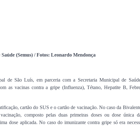
Orleans Brandão recebe 
Marcos Castro em grand
encontro no Cohafuma
Jan Info
11 de junho de 2026
de Saúde (Semus) / Fotos: Leonardo Mendonça
pal de São Luís, em parceria com a Secretaria Municipal de Saúd
com as vacinas contra a gripe (Influenza), Tétano, Hepatite B, Febr
ntificação, cartão do SUS e o cartão de vacinação. No caso da Bivalent
 vacinação, composto pelas duas primeiras doses ou dose única d
ima dose aplicada. No caso do imunizante contra gripe só era necess