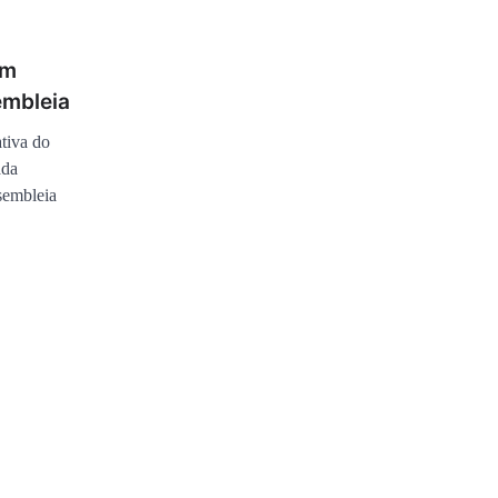
em
embleia
ativa do
ada
sembleia