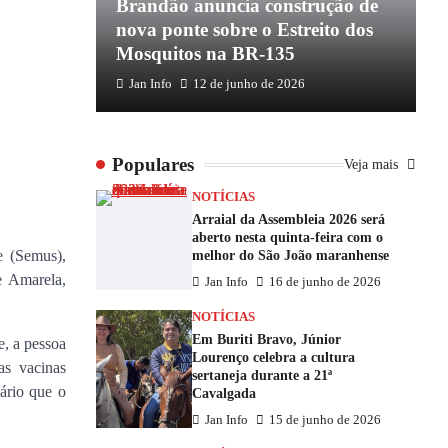
apoio de
Brandão anuncia construção de
P
e
nova ponte sobre o Estreito dos
e
Mosquitos na BR-135
E
Jan Info
12 de junho de 2026
Populares
Veja mais
NOTÍCIAS
Arraial da Assembleia 2026 será
aberto nesta quinta-feira com o
e (Semus),
melhor do São João maranhense
e Amarela,
Jan Info
16 de junho de 2026
NOTÍCIAS
Em Buriti Bravo, Júnior
e, a pessoa
Lourenço celebra a cultura
as vacinas
sertaneja durante a 21ª
ário que o
Cavalgada
Jan Info
15 de junho de 2026