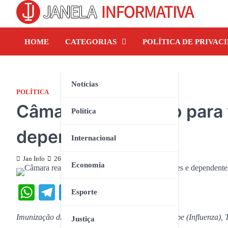
Skip
to
content
HOME
CATEGORIAS
POLÍTICA DE PRIVAC
Notícias
POLÍTICA
Câmara realiza ação para
Política
dependentes
Internacional
Jan Info
26 de junho de 2023
Economia
WhatsApp
Telegram
Twitter
Facebook
Share
Esporte
Imunização disponibilizou as vacinas contra a gripe (Influenza), 
Justiça