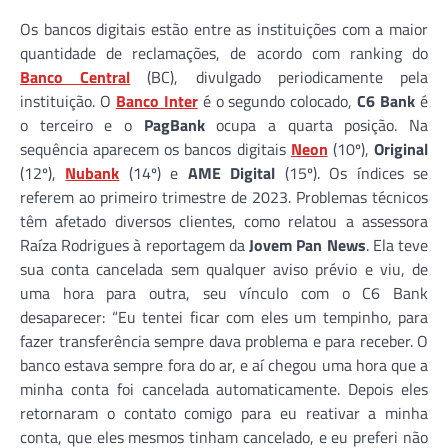
Os bancos digitais estão entre as instituições com a maior
quantidade de reclamações, de acordo com ranking do
Banco Central
(BC), divulgado periodicamente pela
instituição. O
Banco Inter
é o segundo colocado,
C6 Bank
é
o terceiro e o
PagBank
ocupa a quarta posição. Na
sequência aparecem os bancos digitais
Neon
(10º),
Original
(12º),
Nubank
(14º) e
AME Digital
(15º). Os índices se
referem ao primeiro trimestre de 2023. Problemas técnicos
têm afetado diversos clientes, como relatou a assessora
Raíza Rodrigues à reportagem da
Jovem Pan News
. Ela teve
sua conta cancelada sem qualquer aviso prévio e viu, de
uma hora para outra, seu vínculo com o C6 Bank
desaparecer: “Eu tentei ficar com eles um tempinho, para
fazer transferência sempre dava problema e para receber. O
banco estava sempre fora do ar, e aí chegou uma hora que a
minha conta foi cancelada automaticamente. Depois eles
retornaram o contato comigo para eu reativar a minha
conta, que eles mesmos tinham cancelado, e eu preferi não