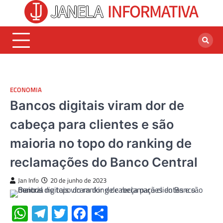
Skip
to
content
ECONOMIA
Bancos digitais viram dor de
cabeça para clientes e são
maioria no topo do ranking de
reclamações do Banco Central
Jan Info
20 de junho de 2023
WhatsApp
Telegram
Twitter
Facebook
Share