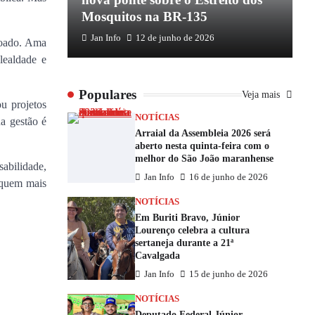
Mosquitos na BR-135
E
Jan Info
12 de junho de 2026
ovoado. Ama
lealdade e
Populares
Veja mais
u projetos
NOTÍCIAS
ua gestão é
Arraial da Assembleia 2026 será
aberto nesta quinta-feira com o
melhor do São João maranhense
abilidade,
Jan Info
16 de junho de 2026
a quem mais
NOTÍCIAS
Em Buriti Bravo, Júnior
Lourenço celebra a cultura
sertaneja durante a 21ª
Cavalgada
Jan Info
15 de junho de 2026
NOTÍCIAS
Deputado Federal Júnior