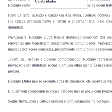
Celebridades
Rodrigo segue tranquilo — com a consciência limpa de quem traba
Filho da terra, nascido e criado em Anajatuba, Rodrigo conhece 
sua cidade profundamente e jamais a envergonharia. Pelo contr
dignidade.
Na Câmara, Rodrigo Dutra tem se destacado como um dos presid
relevantes que beneficiam diretamente as comunidades, valorizam
marcada por ações concretas, proximidade com o povo e responsab
Jovem, pai, esposo e cidadão comprometido, Rodrigo represent
inovação e sensibilidade social. Com um olhar atento às necessi
precisa.
Rodrigo Dutra não se esconde atrás de discursos: ele mostra servi
E quem tem compromisso com a verdade não se abala com boatos
Segue firme, com a cabeça erguida e com Anajatuba no coração.