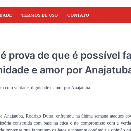
IDADE
TERMOS DE USO
CONTATO
é prova de que é possível f
gnidade e amor por Anajatub
e Anajatuba, Rodrigo Dutra, enfrentou na última semana ataques co
NOTÍCIAS
ajetória construída com base na ética e no compromisso com a verd
Orleans Brandão recebe 
da imprensa que ignoraram os fatos e tentaram confundir a opinião pú
Marcos Castro em grand