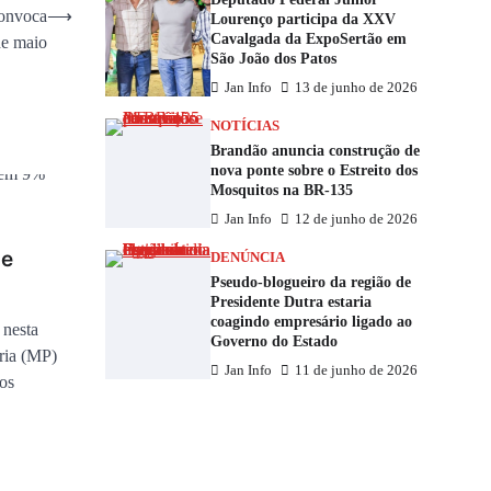
convoca
⟶
Lourenço participa da XXV
Cavalgada da ExpoSertão em
de maio
São João dos Patos
Jan Info
13 de junho de 2026
NOTÍCIAS
Brandão anuncia construção de
nova ponte sobre o Estreito dos
Mosquitos na BR-135
Jan Info
12 de junho de 2026
de
DENÚNCIA
Pseudo-blogueiro da região de
Presidente Dutra estaria
coagindo empresário ligado ao
nesta
Governo do Estado
ória (MP)
Jan Info
11 de junho de 2026
dos