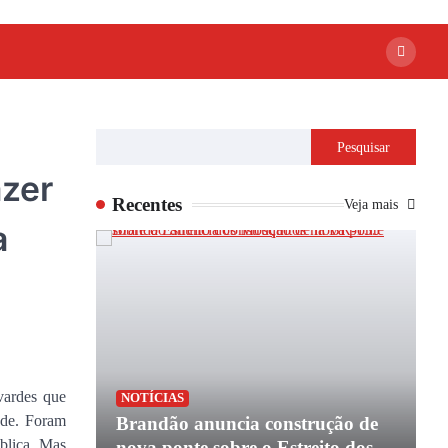
Pesquisar
azer
Recentes
Veja mais
a
vardes que
P
NOTÍCIAS
ade. Foram
apoio de
Brandão anuncia construção de
P
blica. Mas
e
nova ponte sobre o Estreito dos
e