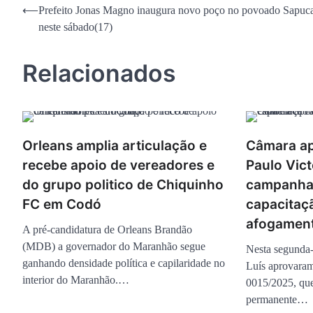
Navegação
⟵
Prefeito Jonas Magno inaugura novo poço no povoado Sapuc
neste sábado(17)
de
Post
Relacionados
Orleans amplia articulação e
Câmara ap
recebe apoio de vereadores e
Paulo Vict
do grupo politico de Chiquinho
campanha
FC em Codó
capacitaç
afogamen
A pré-candidatura de Orleans Brandão
(MDB) a governador do Maranhão segue
Nesta segunda-
ganhando densidade política e capilaridade no
Luís aprovaram
interior do Maranhão.…
0015/2025, que
permanente…