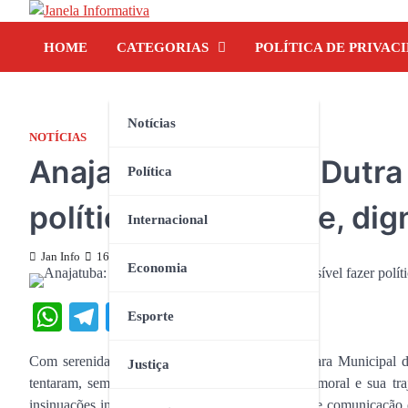
Skip
to
HOME
CATEGORIAS
POLÍTICA DE PRIVAC
content
Notícias
NOTÍCIAS
Anajatuba: Rodrigo Dutra 
Política
política com verdade, di
Internacional
Jan Info
16 de maio de 2025
Economia
WhatsApp
Telegram
Twitter
Facebook
Share
Esporte
Com serenidade e firmeza, o presidente da Câmara Municipal d
Justiça
tentaram, sem sucesso, manchar sua honra, sua moral e sua tr
insinuações infundadas divulgadas por veículos de comunicação 