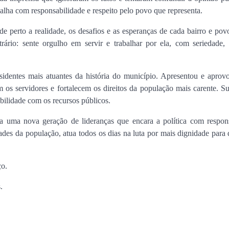
lha com responsabilidade e respeito pelo povo que representa.
encontro no Cohafuma
Jan Info
11 de junho de 2026
de perto a realidade, os desafios e as esperanças de cada bairro e p
ário: sente orgulho em servir e trabalhar por ela, com seriedade, 
entes mais atuantes da história do município. Apresentou e aprovo
 os servidores e fortalecem os direitos da população mais carente. S
ilidade com os recursos públicos.
a uma nova geração de lideranças que encara a política com respons
dades da população, atua todos os dias na luta por mais dignidade par
ço.
.