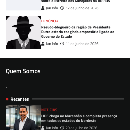
sobre o Estreito dos Mosquitos na BR-135
Jan Info
12 de junho de 2026
DENÚNCIA
Pseudo-blogueiro da região de Presidente
Dutra estaria coagindo empresário ligado ao
Governo do Estado
Jan Info
11 de junho de 2026
Quem Somos
.
Recentes
NOTÍCIAS
LIDE chega ao Maranhão e completa presença
em todos os estados do Nordeste
Jan Info
29 de julho de 2026