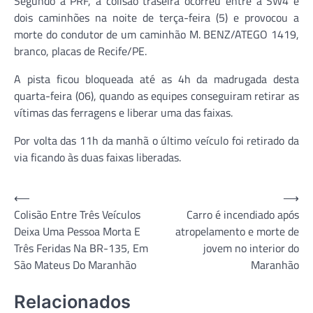
Segundo a PRF, a colisão traseira ocorreu entre a SW4 e
dois caminhões na noite de terça-feira (5) e provocou a
morte do condutor de um caminhão M. BENZ/ATEGO 1419,
branco, placas de Recife/PE.
A pista ficou bloqueada até as 4h da madrugada desta
quarta-feira (06), quando as equipes conseguiram retirar as
vítimas das ferragens e liberar uma das faixas.
Por volta das 11h da manhã o último veículo foi retirado da
via ficando às duas faixas liberadas.
Navegação
⟵
⟶
Colisão Entre Três Veículos
Carro é incendiado após
de
Deixa Uma Pessoa Morta E
atropelamento e morte de
Post
Três Feridas Na BR-135, Em
jovem no interior do
São Mateus Do Maranhão
Maranhão
Relacionados