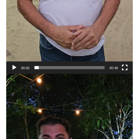
00:00
00:48
Tocador
de
vídeo