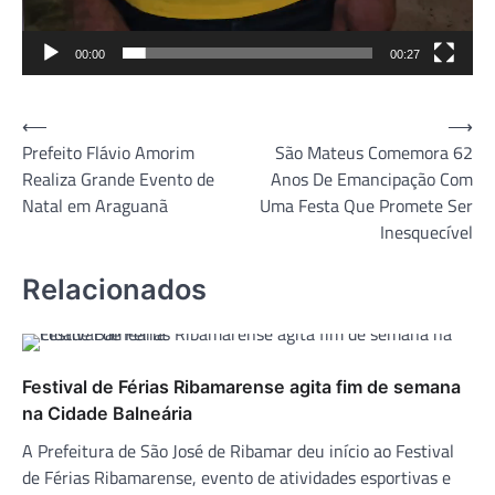
00:00
00:27
Navegação
⟵
⟶
Prefeito Flávio Amorim
São Mateus Comemora 62
de
Realiza Grande Evento de
Anos De Emancipação Com
Post
Natal em Araguanã
Uma Festa Que Promete Ser
Inesquecível
Relacionados
Festival de Férias Ribamarense agita fim de semana
na Cidade Balneária
A Prefeitura de São José de Ribamar deu início ao Festival
de Férias Ribamarense, evento de atividades esportivas e