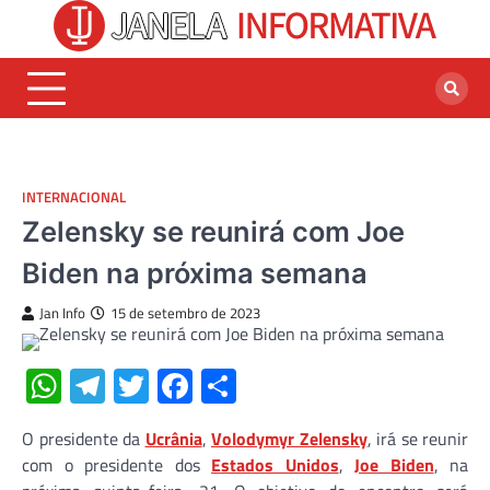
Skip
to
content
INTERNACIONAL
Zelensky se reunirá com Joe
Biden na próxima semana
Jan Info
15 de setembro de 2023
WhatsApp
Telegram
Twitter
Facebook
Share
O presidente da
Ucrânia
,
Volodymyr Zelensky
, irá se reunir
com o presidente dos
Estados Unidos
,
Joe Biden
, na