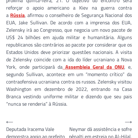
próxima quinta-feira, 21. O objetivo do encontro será
reforçar o apoio americano a Kiev na guerra contra
a
Rússia
, afirmou o conselheiro de Segurança Nacional dos
EUA, Jake Sullivan. De acordo com a imprensa dos EUA,
Zelensky irá ao Congresso, que negocia um novo pacote de
US$ 24 bilhões em ajuda militar e humanitária. Alguns
republicanos são contrários ao pacote por considerar que os
Estados Unidos deve priorizar questões nacionais. A visita
de Zelensky coincide com a ida do líder ucraniano a Nova
York, onde participará da
Assembleia Geral da ONU
, e,
segundo Sullivan, acontece em um “momento crítico” da
contraofensiva ucraniana contra os russos. Zelensky visitou
Washington em dezembro de 2022, entrando na Casa
Branca vestindo uniforme militar e dizendo que seu pais
“nunca se renderia” à Rússia.
Navegação
⟵
⟶
Deputada Iracema Vale
Neymar dá assistência e sofre
de
demonstra apoio ao prefeito
pênalti em estreia no Al-Hilal,