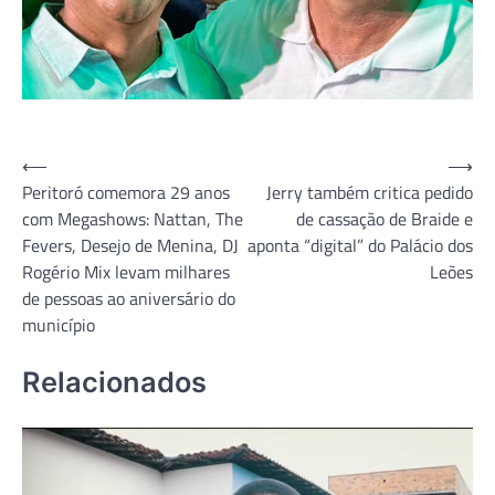
Navegação
⟵
⟶
Peritoró comemora 29 anos
Jerry também critica pedido
de
com Megashows: Nattan, The
de cassação de Braide e
Post
Fevers, Desejo de Menina, DJ
aponta “digital” do Palácio dos
Rogério Mix levam milhares
Leões
de pessoas ao aniversário do
município
Relacionados