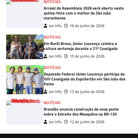
NOTÍCIAS
Arraial da Assembleia 2026 será aberto nesta
quinta-feira com o melhor do São João
maranhense
Jan Info
16 de junho de 2026
NOTÍCIAS
Em Buriti Bravo, Júnior Lourenço celebra a
cultura sertaneja durante a 21ª Cavalgada
Jan Info
15 de junho de 2026
NOTÍCIAS
Deputado Federal Júnior Lourenço participa da
XXV Cavalgada da ExpoSertão em São João dos
Patos
Jan Info
13 de junho de 2026
NOTÍCIAS
Brandão anuncia construção de nova ponte
sobre o Estreito dos Mosquitos na BR-135
Jan Info
12 de junho de 2026