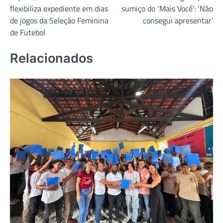
de
flexibiliza expediente em dias
sumiço do ‘Mais Você’: ‘Não
Post
de jogos da Seleção Feminina
consegui apresentar’
de Futebol
Relacionados