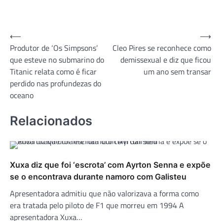
Navegação
⟵
⟶
Produtor de ‘Os Simpsons’
Cleo Pires se reconhece como
de
que esteve no submarino do
demissexual e diz que ficou
Post
Titanic relata como é ficar
um ano sem transar
perdido nas profundezas do
oceano
Relacionados
Xuxa diz que foi ‘escrota’ com Ayrton Senna e expõe
se o encontrava durante namoro com Galisteu
Apresentadora admitiu que não valorizava a forma como
era tratada pelo piloto de F1 que morreu em 1994 A
apresentadora Xuxa…