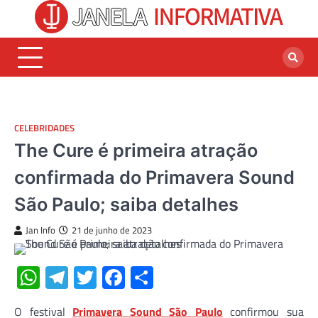
Skip
to
content
CELEBRIDADES
The Cure é primeira atração
confirmada do Primavera Sound
São Paulo; saiba detalhes
Jan Info
21 de junho de 2023
WhatsApp
Telegram
Twitter
Facebook
Share
O festival
Primavera Sound São Paulo
confirmou sua