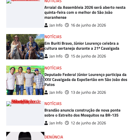
NOTÍCIAS
Arraial da Assembleia 2026 será aberto nesta
quinta-feira com o melhor do São João
maranhense
Jan Info
16 de junho de 2026
NOTÍCIAS
Em Buriti Bravo, Júnior Lourenço celebra a
cultura sertaneja durante a 21ª Cavalgada
Jan Info
15 de junho de 2026
NOTÍCIAS
Deputado Federal Júnior Lourenço participa da
XXV Cavalgada da ExpoSertão em São João dos
Patos
Jan Info
13 de junho de 2026
NOTÍCIAS
Brandão anuncia construção de nova ponte
sobre o Estreito dos Mosquitos na BR-135
Jan Info
12 de junho de 2026
DENÚNCIA