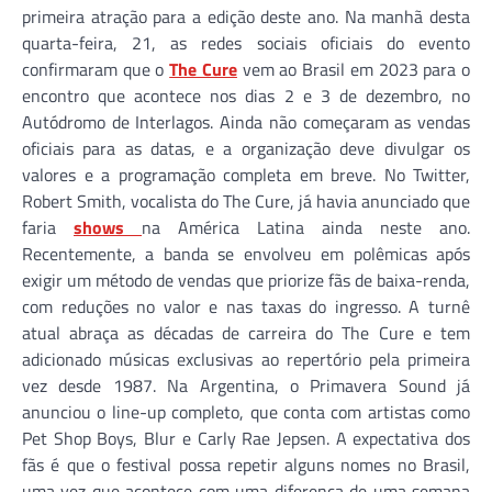
primeira atração para a edição deste ano. Na manhã desta
quarta-feira, 21, as redes sociais oficiais do evento
confirmaram que o
The Cure
vem ao Brasil em 2023 para o
encontro que acontece nos dias 2 e 3 de dezembro, no
Autódromo de Interlagos. Ainda não começaram as vendas
oficiais para as datas, e a organização deve divulgar os
valores e a programação completa em breve. No Twitter,
Robert Smith, vocalista do The Cure, já havia anunciado que
faria
shows
na América Latina ainda neste ano.
Recentemente, a banda se envolveu em polêmicas após
exigir um método de vendas que priorize fãs de baixa-renda,
com reduções no valor e nas taxas do ingresso. A turnê
atual abraça as décadas de carreira do The Cure e tem
adicionado músicas exclusivas ao repertório pela primeira
vez desde 1987. Na Argentina, o Primavera Sound já
anunciou o line-up completo, que conta com artistas como
Pet Shop Boys, Blur e Carly Rae Jepsen. A expectativa dos
fãs é que o festival possa repetir alguns nomes no Brasil,
uma vez que acontece com uma diferença de uma semana