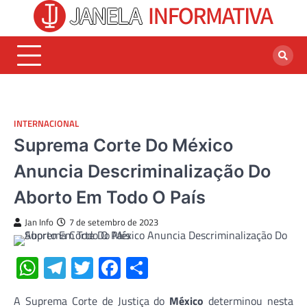
Skip
to
content
INTERNACIONAL
Suprema Corte Do México
Anuncia Descriminalização Do
Aborto Em Todo O País
Jan Info
7 de setembro de 2023
WhatsApp
Telegram
Twitter
Facebook
Share
A Suprema Corte de Justiça do
México
determinou nesta