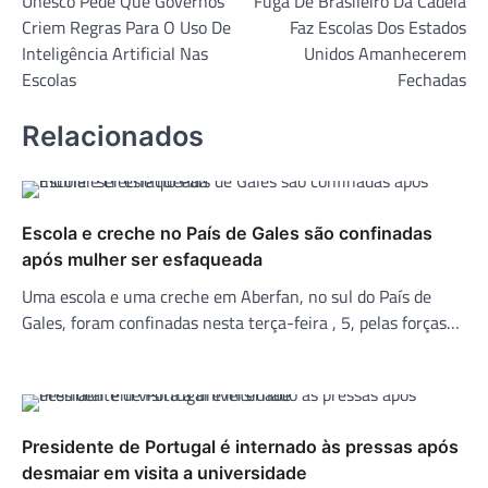
Unesco Pede Que Governos
Fuga De Brasileiro Da Cadeia
de
Criem Regras Para O Uso De
Faz Escolas Dos Estados
Post
Inteligência Artificial Nas
Unidos Amanhecerem
Escolas
Fechadas
Relacionados
Escola e creche no País de Gales são confinadas
após mulher ser esfaqueada
Uma escola e uma creche em Aberfan, no sul do País de
Gales, foram confinadas nesta terça-feira , 5, pelas forças…
Presidente de Portugal é internado às pressas após
desmaiar em visita a universidade