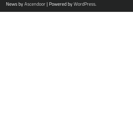
News by
Ascendoor
| Powered by
WordPress
.