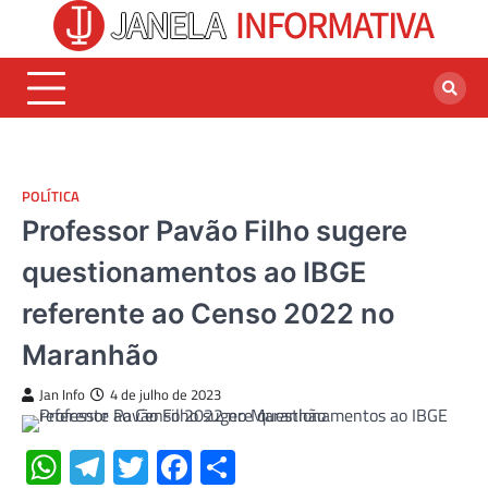
Skip
to
content
POLÍTICA
Professor Pavão Filho sugere
questionamentos ao IBGE
referente ao Censo 2022 no
Maranhão
Jan Info
4 de julho de 2023
WhatsApp
Telegram
Twitter
Facebook
Share