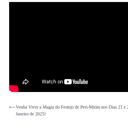
Navegação
⟵
Venha Viver a Magia do Festejo de Peri-Mirim nos Dias 21 e 
Janeiro de 2025!
de
Post