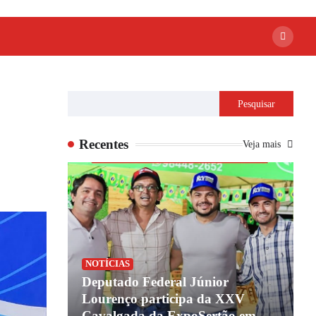
Pesquisar
Recentes
Veja mais
NOTÍCIAS
ião de
Deputado Federal Júnior
 coagindo
Lourenço participa da XXV
B
overno do
Cavalgada da ExpoSertão em
n