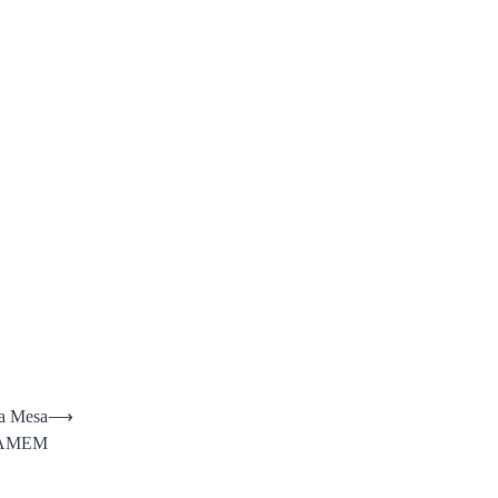
ova Mesa
⟶
 FAMEM