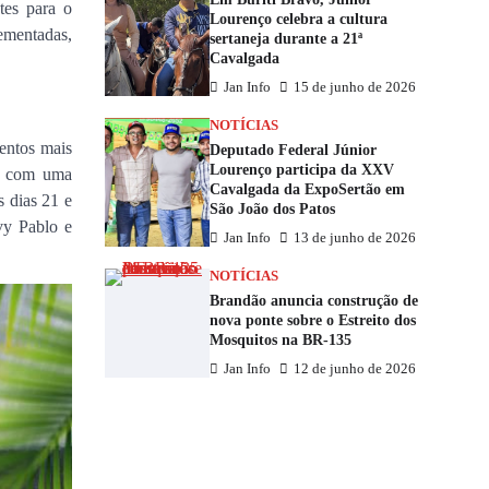
tes para o
Lourenço celebra a cultura
ementadas,
sertaneja durante a 21ª
Cavalgada
Jan Info
15 de junho de 2026
NOTÍCIAS
ventos mais
Deputado Federal Júnior
Lourenço participa da XXV
o, com uma
Cavalgada da ExpoSertão em
s dias 21 e
São João dos Patos
vy Pablo e
Jan Info
13 de junho de 2026
NOTÍCIAS
Brandão anuncia construção de
nova ponte sobre o Estreito dos
Mosquitos na BR-135
Jan Info
12 de junho de 2026