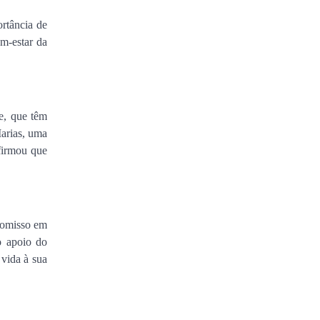
ortância de
em-estar da
e, que têm
arias, uma
afirmou que
promisso em
o apoio do
vida à sua