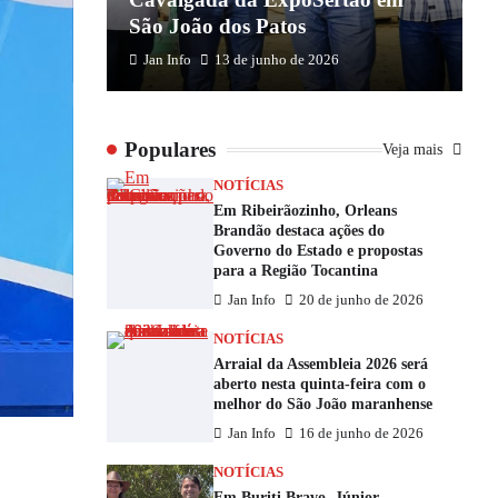
São João dos Patos
M
Jan Info
13 de junho de 2026
Populares
Veja mais
NOTÍCIAS
Em Ribeirãozinho, Orleans
Brandão destaca ações do
Governo do Estado e propostas
para a Região Tocantina
Jan Info
20 de junho de 2026
NOTÍCIAS
Arraial da Assembleia 2026 será
aberto nesta quinta-feira com o
melhor do São João maranhense
Jan Info
16 de junho de 2026
NOTÍCIAS
Em Buriti Bravo, Júnior