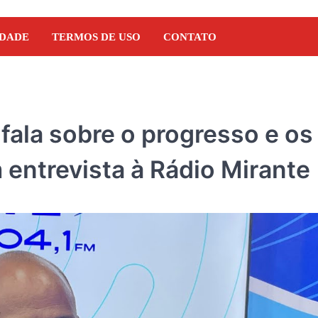
IDADE
TERMOS DE USO
CONTATO
 fala sobre o progresso e os
 entrevista à Rádio Mirante
DENÚNCIA
Pseudo-blogueiro da reg
Presidente Dutra estaria
empresário ligado ao G