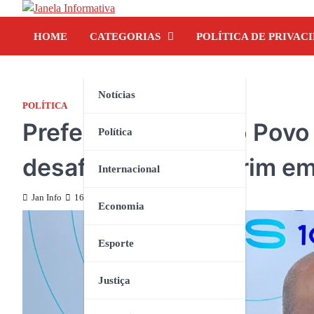
Skip
to
HOME
CATEGORIAS
POLÍTICA DE PRIVAC
content
Notícias
POLÍTICA
Prefeito Heliezer do Povo
Política
desafios de Peri Mirim em
Internacional
Jan Info
16 de janeiro de 2025
Economia
Esporte
Justiça