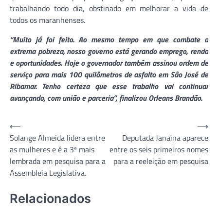
trabalhando todo dia, obstinado em melhorar a vida de
todos os maranhenses.
“Muito já foi feito. Ao mesmo tempo em que combate a
extrema pobreza, nosso governo está gerando emprego, renda
e oportunidades. Hoje o governador também assinou ordem de
serviço para mais 100 quilômetros de asfalto em São José de
Ribamar. Tenho certeza que esse trabalho vai continuar
avançando, com união e parceria”, finalizou Orleans Brandão.
Navegação
⟵
⟶
Solange Almeida lidera entre
Deputada Janaina aparece
de
as mulheres e é a 3ª mais
entre os seis primeiros nomes
Post
lembrada em pesquisa para a
para a reeleição em pesquisa
Assembleia Legislativa.
Relacionados