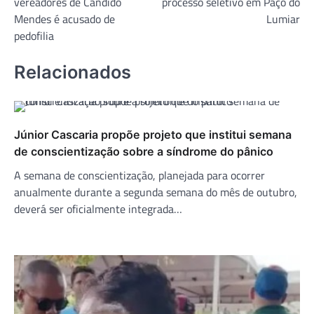
vereadores de Cândido
processo seletivo em Paço do
Post
Mendes é acusado de
Lumiar
pedofilia
Relacionados
Júnior Cascaria propõe projeto que institui semana
de conscientização sobre a síndrome do pânico
A semana de conscientização, planejada para ocorrer
anualmente durante a segunda semana do mês de outubro,
deverá ser oficialmente integrada…