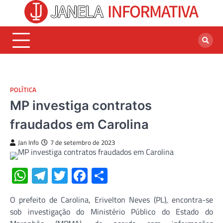
Skip
to
content
POLÍTICA
MP investiga contratos
fraudados em Carolina
Jan Info
7 de setembro de 2023
WhatsApp
Telegram
Twitter
Facebook
Share
O prefeito de Carolina, Erivelton Neves (PL), encontra-se
sob investigação do Ministério Público do Estado do