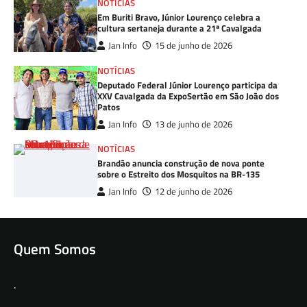
NOTÍCIAS
Em Buriti Bravo, Júnior Lourenço celebra a
cultura sertaneja durante a 21ª Cavalgada
Jan Info
15 de junho de 2026
NOTÍCIAS
Deputado Federal Júnior Lourenço participa da
XXV Cavalgada da ExpoSertão em São João dos
Patos
Jan Info
13 de junho de 2026
NOTÍCIAS
Brandão anuncia construção de nova ponte
sobre o Estreito dos Mosquitos na BR-135
Jan Info
12 de junho de 2026
Quem Somos
.