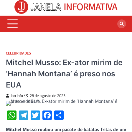
Skip
to
content
CELEBRIDADES
Mitchel Musso: Ex-ator mirim de
‘Hannah Montana’ é preso nos
EUA
Jan Info
28 de agosto de 2023
WhatsApp
Telegram
Twitter
Facebook
Share
Mitchel Musso roubou um pacote de batatas fritas de um