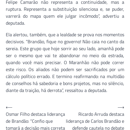
Felipe Camarão não representa a continuidade, mas a
ruptura. Representa a substituição silenciosa e, se puder,
varrerá do mapa quem ele julgar incômodo”, advertiu a
deputada.
Ela alertou, também, que a lealdade se prova nos momentos
decisivos. “Brandão, fique no governo! Não caia no canto da
sereia. Este grupo que hoje sorrir ao seu lado, amanhã pode
ser o mesmo que vai te abandonar no meio da estrada,
quando você mais precisar. O Maranhão não pode correr
este risco. Os aliados não podem ser sacrificados por um
cálculo político errado. E termino reafirmando: na multidão
de conselhos há sabedoria e bons projetos, mas no silêncio,
diante da traição, há derrota”, ressaltou a deputada.
Navegação
⟵
⟶
Osmar Filho destaca liderança
Ricardo Arruda destaca
de
de Brandão: “Confio que
liderança de Carlos Brandão e
Post
tomará a decisão mais correta
defende cautela no debate