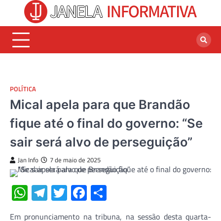
Skip
to
content
POLÍTICA
Mical apela para que Brandão
fique até o final do governo: “Se
sair será alvo de perseguição”
Jan Info
7 de maio de 2025
WhatsApp
Telegram
Twitter
Facebook
Share
Em pronunciamento na tribuna, na sessão desta quarta-