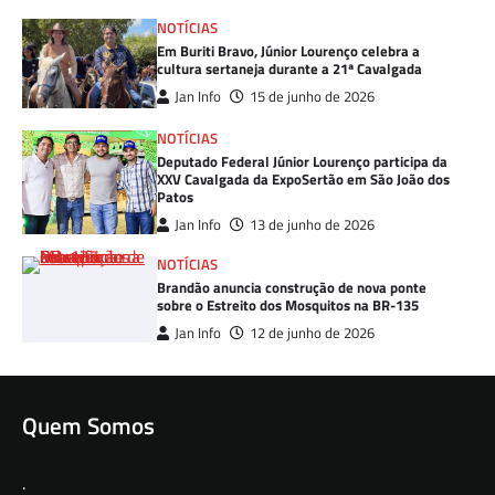
NOTÍCIAS
Em Buriti Bravo, Júnior Lourenço celebra a
cultura sertaneja durante a 21ª Cavalgada
Jan Info
15 de junho de 2026
NOTÍCIAS
Deputado Federal Júnior Lourenço participa da
XXV Cavalgada da ExpoSertão em São João dos
Patos
Jan Info
13 de junho de 2026
NOTÍCIAS
Brandão anuncia construção de nova ponte
sobre o Estreito dos Mosquitos na BR-135
Jan Info
12 de junho de 2026
Quem Somos
.