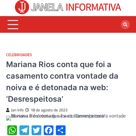
Skip
to
content
CELEBRIDADES
Mariana Rios conta que foi a
casamento contra vontade da
noiva e é detonada na web:
‘Desrespeitosa’
Jan Info
18 de agosto de 2023
WhatsApp
Telegram
Twitter
Facebook
Share