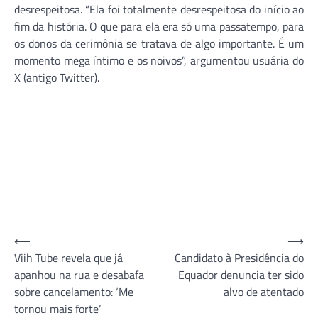
desrespeitosa. “Ela foi totalmente desrespeitosa do início ao
fim da história. O que para ela era só uma passatempo, para
os donos da cerimônia se tratava de algo importante. É um
momento mega íntimo e os noivos”, argumentou usuária do
X (antigo Twitter).
Navegação
⟵
⟶
Viih Tube revela que já
Candidato à Presidência do
de
apanhou na rua e desabafa
Equador denuncia ter sido
Post
sobre cancelamento: ‘Me
alvo de atentado
tornou mais forte’