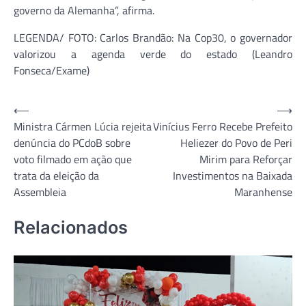
governo da Alemanha”, afirma.
LEGENDA/ FOTO: Carlos Brandão: Na Cop30, o governador
valorizou a agenda verde do estado (Leandro
Fonseca/Exame)
Navegação
⟵
⟶
Ministra Cármen Lúcia rejeita
Vinícius Ferro Recebe Prefeito
de
denúncia do PCdoB sobre
Heliezer do Povo de Peri
Post
voto filmado em ação que
Mirim para Reforçar
trata da eleição da
Investimentos na Baixada
Assembleia
Maranhense
Relacionados