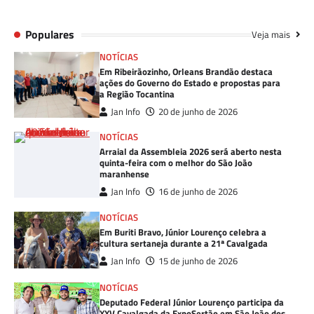
Populares
Veja mais
NOTÍCIAS
Em Ribeirãozinho, Orleans Brandão destaca
ações do Governo do Estado e propostas para
a Região Tocantina
Jan Info
20 de junho de 2026
NOTÍCIAS
Arraial da Assembleia 2026 será aberto nesta
quinta-feira com o melhor do São João
maranhense
Jan Info
16 de junho de 2026
NOTÍCIAS
Em Buriti Bravo, Júnior Lourenço celebra a
cultura sertaneja durante a 21ª Cavalgada
Jan Info
15 de junho de 2026
NOTÍCIAS
Deputado Federal Júnior Lourenço participa da
XXV Cavalgada da ExpoSertão em São João dos