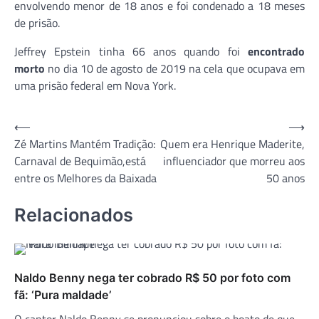
envolvendo menor de 18 anos e foi condenado a 18 meses
de prisão.
Jeffrey Epstein tinha 66 anos quando foi
encontrado
morto
no dia 10 de agosto de 2019 na cela que ocupava em
uma prisão federal em Nova York.
Navegação
⟵
⟶
Zé Martins Mantém Tradição:
Quem era Henrique Maderite,
de
Carnaval de Bequimão,está
influenciador que morreu aos
Post
entre os Melhores da Baixada
50 anos
Relacionados
Naldo Benny nega ter cobrado R$ 50 por foto com
fã: ‘Pura maldade’