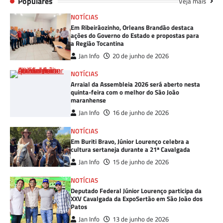
Populares
Veja mais
NOTÍCIAS
Em Ribeirãozinho, Orleans Brandão destaca
ações do Governo do Estado e propostas para
a Região Tocantina
Jan Info
20 de junho de 2026
NOTÍCIAS
Arraial da Assembleia 2026 será aberto nesta
quinta-feira com o melhor do São João
maranhense
Jan Info
16 de junho de 2026
NOTÍCIAS
Em Buriti Bravo, Júnior Lourenço celebra a
cultura sertaneja durante a 21ª Cavalgada
Jan Info
15 de junho de 2026
NOTÍCIAS
Deputado Federal Júnior Lourenço participa da
XXV Cavalgada da ExpoSertão em São João dos
Patos
Jan Info
13 de junho de 2026