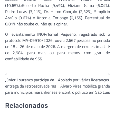
(10,65%),;Roberto Rocha (9,49%), Eliziane Gama (6,04%),
Pedro Lucas (3,11%), Dr. Hilton Gonçalo (2,32%), Simplicio
Araújo (0,67%) e Antonia Coriongo (0,15%). Percentual de
8,81% não soube ou não quis opinar.
O levantamento INOP/Jornal Pequeno, registrado sob o
protocolo MA-09910/2026, ouviu 2.667 pessoas no período
de 18 a 26 de maio de 2026. A margem de erro estimada é
de 2,98%, para mais ou para menos, com grau de
confiabilidade de 95%.
Navegação
⟵
⟶
Júnior Lourenço participa da
Apoiado por várias lideranças,
de
entrega de retroescavadeiras
Álvaro Pires mobiliza grande
Post
para municípios maranhenses
encontro político em São Luís
Relacionados