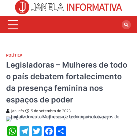
Skip
to
content
POLÍTICA
Legisladoras – Mulheres de todo
o país debatem fortalecimento
da presença feminina nos
espaços de poder
Jan Info
5 de setembro de 2023
WhatsApp
Telegram
Twitter
Facebook
Share