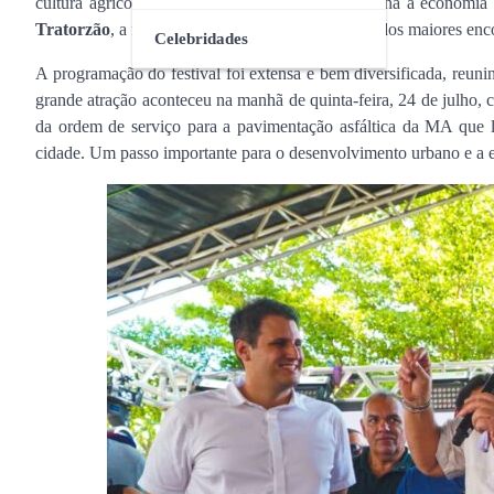
cultura agrícola da cidade, mas também impulsiona a economia lo
Tratorzão
, a festividade se consolidou como um dos maiores encon
Celebridades
A programação do festival foi extensa e bem diversificada, reun
grande atração aconteceu na manhã de quinta-feira, 24 de julho, 
da ordem de serviço para a pavimentação asfáltica da MA que l
cidade. Um passo importante para o desenvolvimento urbano e a e