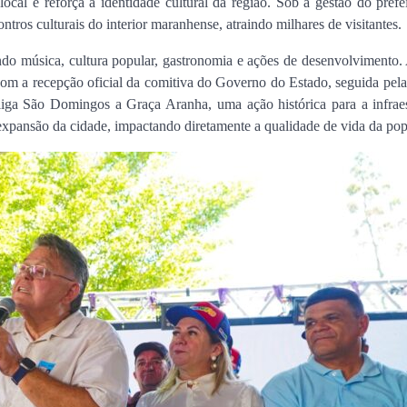
cal e reforça a identidade cultural da região. Sob a gestão do pref
Orleans Brandão recebe 
tros culturais do interior maranhense, atraindo milhares de visitantes.
Marcos Castro em grand
encontro no Cohafuma
indo música, cultura popular, gastronomia e ações de desenvolvimento.
Jan Info
11 de junho de 2026
com a recepção oficial da comitiva do Governo do Estado, seguida pela
iga São Domingos a Graça Aranha, uma ação histórica para a infraes
xpansão da cidade, impactando diretamente a qualidade de vida da pop