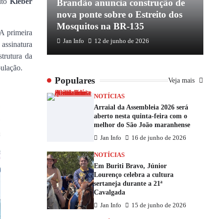
eito
Kleber
apoio de
Brandão anuncia construção de
P
e
nova ponte sobre o Estreito dos
e
Mosquitos na BR-135
E
 A primeira
Jan Info
12 de junho de 2026
 assinatura
trutura da
ulação.
Populares
Veja mais
NOTÍCIAS
Arraial da Assembleia 2026 será
aberto nesta quinta-feira com o
melhor do São João maranhense
Jan Info
16 de junho de 2026
NOTÍCIAS
Em Buriti Bravo, Júnior
Lourenço celebra a cultura
sertaneja durante a 21ª
Cavalgada
Jan Info
15 de junho de 2026