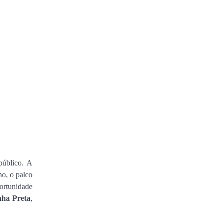
público. A
ho, o palco
portunidade
nha Preta
,