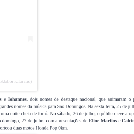
oklebertratorzao)
s
e
Iohannes
, dois nomes de destaque nacional, que animaram o 
 grandes nomes da música para São Domingos. Na sexta-feira, 25 de jul
 uma noite cheia de forró. No sábado, 26 de julho, o público teve a o
 no domingo, 27 de julho, com apresentações de
Eline Martins
e
Calci
 sorteou duas motos Honda Pop 0km.