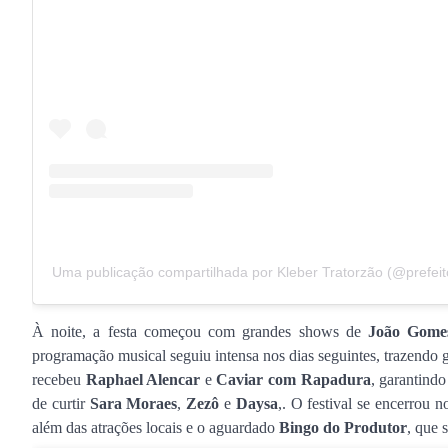
Uma publicação compartilhada por Kleber Tratorzão (@prefeit
À noite, a festa começou com grandes shows de
João Gome
programação musical seguiu intensa nos dias seguintes, trazendo
recebeu
Raphael Alencar
e
Caviar com Rapadura
, garantindo
de curtir
Sara Moraes
,
Zezô
e
Daysa
,. O festival se encerrou
além das atrações locais e o aguardado
Bingo do Produtor
, que