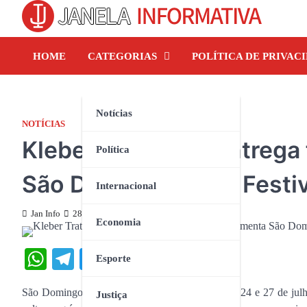
Skip
to
content
HOME
CATEGORIAS
POLÍTICA DE PRIVAC
Notícias
NOTÍCIAS
Kleber Tratorzão entrega
Política
São Domingos com Festiv
Internacional
Jan Info
28 de julho de 2025
Economia
WhatsApp
Telegram
Twitter
Facebook
Share
Esporte
São Domingos do Maranhão viveu, entre os dias 24 e 27 de julho
Justiça