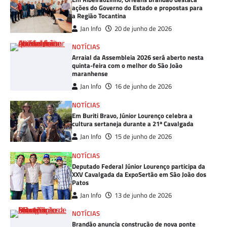
ações do Governo do Estado e propostas para
a Região Tocantina
Jan Info
20 de junho de 2026
NOTÍCIAS
Arraial da Assembleia 2026 será aberto nesta
quinta-feira com o melhor do São João
maranhense
Jan Info
16 de junho de 2026
NOTÍCIAS
Em Buriti Bravo, Júnior Lourenço celebra a
cultura sertaneja durante a 21ª Cavalgada
Jan Info
15 de junho de 2026
NOTÍCIAS
Deputado Federal Júnior Lourenço participa da
XXV Cavalgada da ExpoSertão em São João dos
Patos
Jan Info
13 de junho de 2026
NOTÍCIAS
Brandão anuncia construção de nova ponte