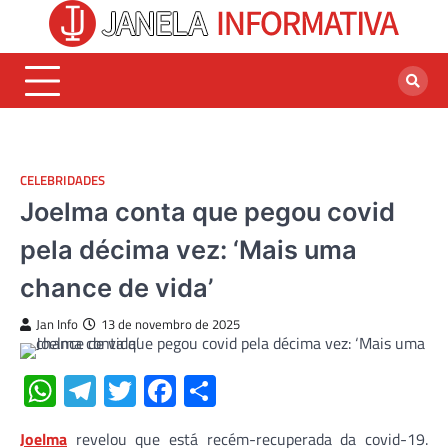
Skip
to
content
CELEBRIDADES
Joelma conta que pegou covid
pela décima vez: ‘Mais uma
chance de vida’
Jan Info
13 de novembro de 2025
WhatsApp
Telegram
Twitter
Facebook
Share
Joelma
revelou que está recém-recuperada da covid-19.