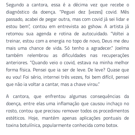
Segundo a cantora, essa é a décima vez que recebe o
diagnóstico da doença. “Peguei dez [vezes] covid. Mês
passado, acabei de pegar outra, mas com covid já sei lidar e
estou bem”, contou em entrevista ao gshow. A artista já
retomou sua agenda e rotina de autocuidado. “Voltei a
treinar, estou com a energia no topo de novo, Deus me deu
mais uma chance de vida. Só tenho a agradecer.” Joelma
também relembrou as dificuldades nas recuperações
anteriores. “Quando veio o covid, estava na minha melhor
forma física. Pensei que ia ser de leve. De leve? Quase que
eu vou! Foi sério, internei três vezes, foi bem difícil, pensei
que não ia voltar a cantar, mas a chave virou.”
A cantora, que enfrentou algumas consequências da
doença, entre elas uma inflamação que causou inchaço no
rosto, contou que precisou remover todos os procedimentos
estéticos. Hoje, mantém apenas aplicações pontuais de
toxina botulínica, popularmente conhecida como botox.